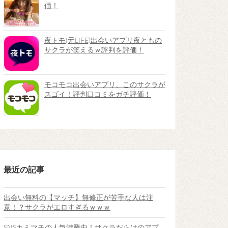
価！
夜トモ(元LIFE)出会いアプリ夜ともの
サクラが笑えるｗ評判を評価！
モコモコ出会いアプリ、このサクラが
スゴイ！評判口コミをガチ評価！
最近の記事
出会い無料の【マッチ】無修正が苦手な人は注
意！？サクラがエロすぎるｗｗｗ