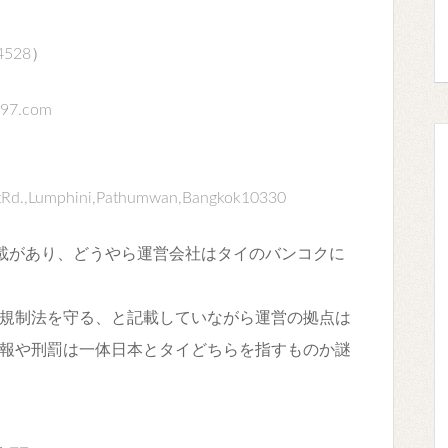
4528）
97.com
itRd.,Lumphini,Pathumwan,Bangkok10330
載があり、どうやら運営会社はタイのバンコクに
規制法を守る、と記載していながら運営の拠点は
報や刑罰は一体日本とタイどちらを指すものか謎