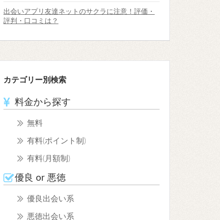
出会いアプリ友達ネットのサクラに注意！評価・
評判・口コミは？
カテゴリー別検索
料金から探す
無料
有料(ポイント制)
有料(月額制)
優良 or 悪徳
優良出会い系
悪徳出会い系