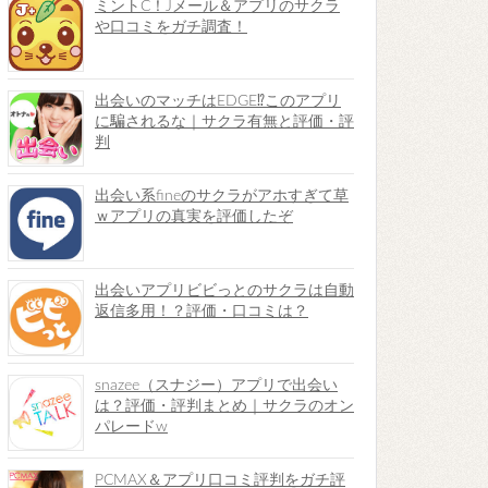
ミントC！Jメール＆アプリのサクラ
や口コミをガチ調査！
出会いのマッチはEDGE⁉︎このアプリ
に騙されるな｜サクラ有無と評価・評
判
出会い系fineのサクラがアホすぎて草
ｗアプリの真実を評価したぞ
出会いアプリビビっとのサクラは自動
返信多用！？評価・口コミは？
snazee（スナジー）アプリで出会い
は？評価・評判まとめ｜サクラのオン
パレードw
PCMAX＆アプリ口コミ評判をガチ評