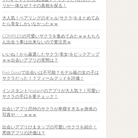
SNSキミマチの人気沸騰中！サクラだらけのアプ
リが一体なぜ？その真相を探る！
大人気！ペアリングのギャル(サクラ)をまとめてみ
たら美女しかいなかったｗｗ
COMPLEXの可愛いサクラを集めてみたｗｗもちろ
ん出会う事は出来ないので要注意ｗ
いいね！から厳選したサクラ(美女)をピックアップ
ｗｗ出会いアプリの実態は？
Feel Goodで出会いは不可能？モデル級の女の子は
サクラだった！？フィールグッドを評価！
インスタント(Instant)のアプリが大人気？！可愛い
サクラの手口を要チェック！
出会いアプリ恋仲のサクラが卑猥すぎるｗ身体の
写真や・・ｗｗｗ
出会いアプリひまタップの可愛いサクラを紹介！
悪徳アプリの評価は？