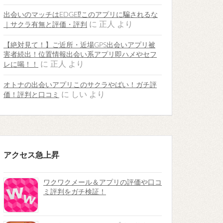
出会いのマッチはEDGE⁉︎このアプリに騙されるな
に
正人
より
｜サクラ有無と評価・評判
【絶対見て！】ご近所・近場GPS出会いアプリ被
害者続出！位置情報出会い系アプリ即ハメやセフ
に
正人
より
レに喝！！
オトナの出会いアプリこのサクラやばい！ガチ評
に
しい
より
価！評判と口コミ
アクセス急上昇
ワクワクメール＆アプリの評価や口コ
ミ評判をガチ検証！