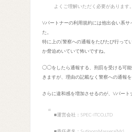
よくご理解いただく必要があります
Vパートナーの利用規約には他出会い系サ
た。
特に上の[警察への通報をたびたび行ってい
か脅迫めいていて怖いですね。
◯◯をしたら通報する、刑罰を受ける可能
きますが、理由の記載なく警察への通報を
さらに違和感を増加させるのが、Vパート
■運営会社：SPEC-ITCO,LTD
■責任者名：SutipornMassera(Mr)