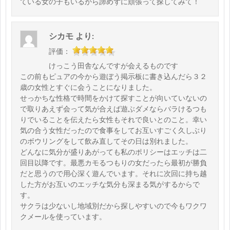
ている女の子もいるから諦めずに頑張って探してみて！
シカモ
より:
評価：
けっこう田舎なんですが会えるものです
この前もピュアの今から遊ぼう掲示板に書き込んだら３２
歳の女性とすぐに会うことになりました。
せっかちな性格で時間をかけて探すことが向いていないの
で取りあえず会って気が合えば遊ぶダメならバラけるつも
りでいることを伝えたら女性もそれで良いとのこと。幸い
気の合う女性だったので食事をしてお互いすごく久しぶり
のボウリングをして飲み直してその日は別れました。
どんなに気分が盛りあがっても私のポリシーはエッチは二
回目以降です。最悪カモるつもりの女だったら最初が勝負
だと思うので用心深く遊んでいます。それに次回に持ち越
した方がお互いのエッチな気分も深まる気がするからで
す。
サクラは少ないし地域別だから探しやすいので今もワクワ
クメールを使っています。