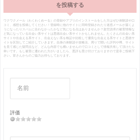
を投稿する
ワクワクメール（わくわくめーる）の登録やアプリのインストールをした方はぜひ体験談や口
コミ、感想を投稿してください！登録時に他のサイトに同時登録されたり迷惑メールが届くよ
うになったりスパムに合わなかったかなど気になる点はありませんか？架空請求の被害情報な
ど気になっている出会い系サイトは悪徳出会い系サイトかもしれません。たくさんの出会い系
サイトや出会える系サイト、出会えない系を検証や比較して優良な出会える系サイトと悪徳サ
イトを区別してご紹介していきます。自身の体験談や攻略法、周りで聞いた評判や噂、サイト
を見て感じた疑問点など、どんな内容でも構いませんので口コミとして情報共有して頂けたら
幸いです。もし被害に遭われた方がいましたら、悪評も受け付けておりますので是非ご投稿下
さい。皆さんからのご協力お待ちしております。
評価