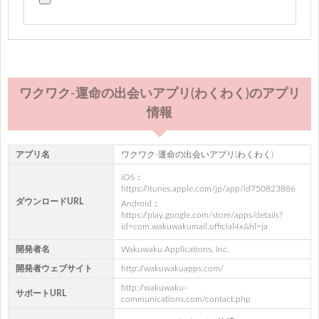
ワクワク-運命の出会いアプリ(わくわく)のアプリ
情報
アプリ名
ワクワク-運命の出会いアプリ(わくわく)
iOS：
https://itunes.apple.com/jp/app/id750823886
ダウンロードURL
Android：
https://play.google.com/store/apps/details?
id=com.wakuwakumail.official4x&hl=ja
開発者名
Wakuwaku Applications, Inc.
開発者ウェブサイト
http://wakuwakuapps.com/
http://wakuwaku-
サポートURL
communications.com/contact.php