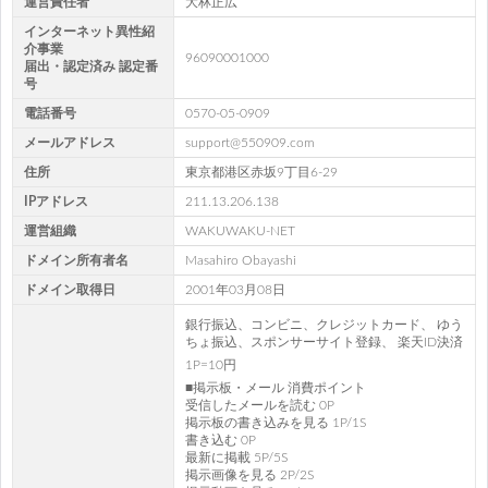
運営責任者
大林正広
インターネット異性紹
介事業
96090001000
届出・認定済み 認定番
号
電話番号
0570-05-0909
メールアドレス
support@550909.com
住所
東京都港区赤坂9丁目6-29
IPアドレス
211.13.206.138
運営組織
WAKUWAKU-NET
ドメイン所有者名
Masahiro Obayashi
ドメイン取得日
2001年03月08日
銀行振込、コンビニ、クレジットカード、 ゆう
ちょ振込、スポンサーサイト登録、 楽天ID決済
1P=10円
■掲示板・メール 消費ポイント
受信したメールを読む 0P
掲示板の書き込みを見る 1P/1S
書き込む 0P
最新に掲載 5P/5S
掲示画像を見る 2P/2S