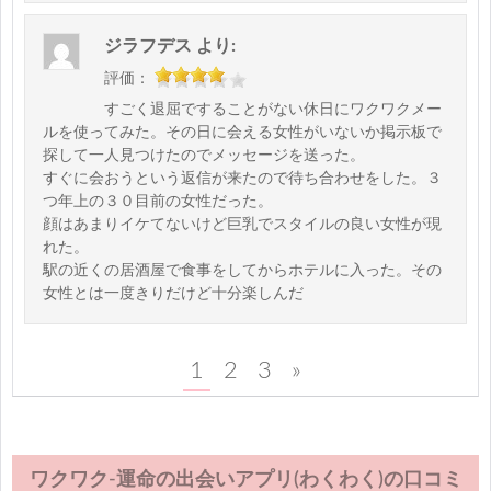
ジラフデス
より:
評価：
すごく退屈ですることがない休日にワクワクメー
ルを使ってみた。その日に会える女性がいないか掲示板で
探して一人見つけたのでメッセージを送った。
すぐに会おうという返信が来たので待ち合わせをした。３
つ年上の３０目前の女性だった。
顔はあまりイケてないけど巨乳でスタイルの良い女性が現
れた。
駅の近くの居酒屋で食事をしてからホテルに入った。その
女性とは一度きりだけど十分楽しんだ
1
2
3
»
ワクワク-運命の出会いアプリ(わくわく)の口コミ