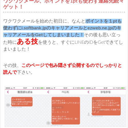
ワクワクメール、ポイントを1ptも使わず連絡先続々
ゲット！
ワクワクメールを始めた初日に、なんと
ポイントを１ptも
使わずにi.softbank.jpのキャリアメールとezweb.ne.jpのキ
ャリアメールをGetしてしまいました！
その後も思い立っ
ある技
た時に
を使うと、すぐにLINEのIDをGetできてし
まいました！
その技、
このページで包み隠さず公開するのでしっかりと
読んで
下さい。