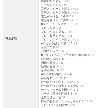
掲示動画を見る 3P/3S
メールを送る 5P/5S
音声メッセージを聞く 5P/5S
音声メッセージを送る 5P/5S
電話をかける 15秒3P/3S
電話を受ける 15秒4P/4S
■プロフィール 消費ポイント
プロフを見る 0P
プロフ画像を見る 2P/2S
プロフ動画を見る 3P/3S
料金形態
プロフのボイスを聞く 5P/5S
■伝言板を残す 消費ポイント
全員に公開 0P
お相手のみ 2P/2S
■アダルト作品 ※男女有料 消費ポイント
動画像を投稿する 0P
画像を見る 3P/3S
動画を見る 5P/5S
音声を聞く 5P/5S
■声の機能 消費ポイント
会話をする 15秒3P/3S
声の掲示板を聞く 15秒2P/2S
声の掲示板を録音する 15秒2P/2S
チャットルーム 消費ポイント
パーティ部屋を開設する 0P
全体に発言する 0P
特定のお相手にこっそり発言する 2P/2S
2SHOT部屋を開設する 0P