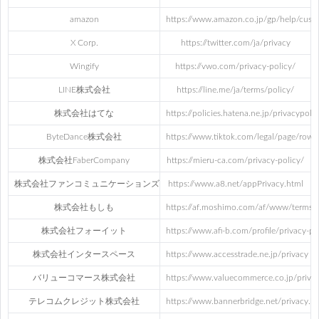
amazon
https://www.amazon.co.jp/gp/help/cu
X Corp.
https://twitter.com/ja/privacy
Wingify
https://vwo.com/privacy-policy/
LINE株式会社
https://line.me/ja/terms/policy/
株式会社はてな
https://policies.hatena.ne.jp/privacypolic
ByteDance株式会社
https://www.tiktok.com/legal/page/row/p
株式会社FaberCompany
https://mieru-ca.com/privacy-policy/
株式会社ファンコミュニケーションズ
https://www.a8.net/appPrivacy.html
株式会社もしも
https://af.moshimo.com/af/www/terms/
株式会社フォーイット
https://www.afi-b.com/profile/privacy-po
株式会社インタースペース
https://www.accesstrade.ne.jp/privacy
バリューコマース株式会社
https://www.valuecommerce.co.jp/privac
テレコムクレジット株式会社
https://www.bannerbridge.net/privacy.h