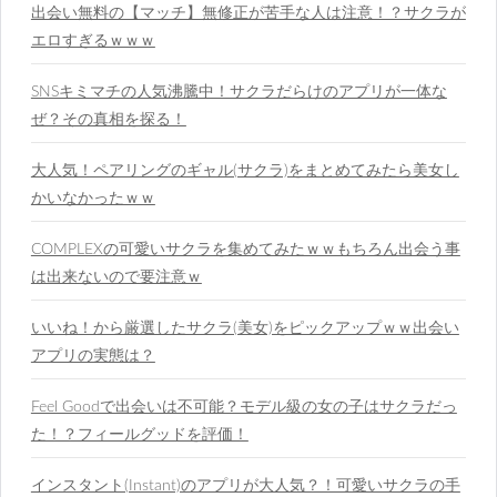
出会い無料の【マッチ】無修正が苦手な人は注意！？サクラが
エロすぎるｗｗｗ
SNSキミマチの人気沸騰中！サクラだらけのアプリが一体な
ぜ？その真相を探る！
大人気！ペアリングのギャル(サクラ)をまとめてみたら美女し
かいなかったｗｗ
COMPLEXの可愛いサクラを集めてみたｗｗもちろん出会う事
は出来ないので要注意ｗ
いいね！から厳選したサクラ(美女)をピックアップｗｗ出会い
アプリの実態は？
Feel Goodで出会いは不可能？モデル級の女の子はサクラだっ
た！？フィールグッドを評価！
インスタント(Instant)のアプリが大人気？！可愛いサクラの手