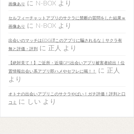
に
N-BOX
より
画像あり
セルフィーチャットアプリのサクラに禁断の質問をした結果ｗ
に
N-BOX
より
画像あり
出会いのマッチはEDGE⁉︎このアプリに騙されるな｜サクラ有
に
正人
より
無と評価・評判
【絶対見て！】ご近所・近場GPS出会いアプリ被害者続出！位
に
正人
置情報出会い系アプリ即ハメやセフレに喝！！
より
オトナの出会いアプリこのサクラやばい！ガチ評価！評判と口
に
しい
より
コミ