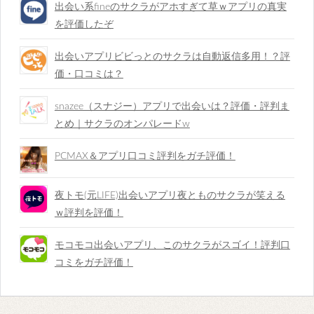
出会い系fineのサクラがアホすぎて草ｗアプリの真実
を評価したぞ
出会いアプリビビっとのサクラは自動返信多用！？評
価・口コミは？
snazee（スナジー）アプリで出会いは？評価・評判ま
とめ｜サクラのオンパレードw
PCMAX＆アプリ口コミ評判をガチ評価！
夜トモ(元LIFE)出会いアプリ夜とものサクラが笑える
ｗ評判を評価！
モコモコ出会いアプリ、このサクラがスゴイ！評判口
コミをガチ評価！