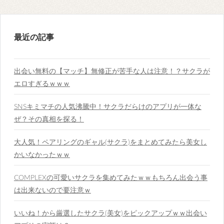
最近の記事
出会い無料の【マッチ】無修正が苦手な人は注意！？サクラが
エロすぎるｗｗｗ
SNSキミマチの人気沸騰中！サクラだらけのアプリが一体な
ぜ？その真相を探る！
大人気！ペアリングのギャル(サクラ)をまとめてみたら美女し
かいなかったｗｗ
COMPLEXの可愛いサクラを集めてみたｗｗもちろん出会う事
は出来ないので要注意ｗ
いいね！から厳選したサクラ(美女)をピックアップｗｗ出会い