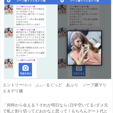
エントリーNo.6 ふぃ−るぐっど あぷり ソープ嬢マリ
エ＆デリ嬢
「何時から会える？それか明日なら1日中空いてる♪ダメ元
で私と割り切ってどおかなと思って！もちろんデート代と