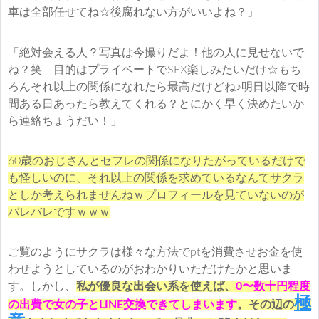
車は全部任せてね☆後腐れない方がいいよね？」
「絶対会える人？写真は今撮りだよ！他の人に見せないで
ね？笑 目的はプライベートでSEX楽しみたいだけ☆もち
ろんそれ以上の関係になれたら最高だけどね♪明日以降で時
間ある日あったら教えてくれる？とにかく早く決めたいか
ら連絡ちょうだい！」
60歳のおじさんとセフレの関係になりたがっているだけで
も怪しいのに、それ以上の関係を求めているなんてサクラ
としか考えられませんねｗプロフィールを見ていないのが
バレバレですｗｗｗ
ご覧のようにサクラは様々な方法でptを消費させお金を使
わせようとしているのがおわかりいただけたかと思いま
す。しかし、
私が優良な出会い系を使えば、
0〜数十円程度
極
の出費で女の子とLINE交換できてしまいます
。その辺の