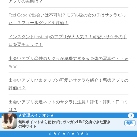
アプリの実態は？
Feel Goodで出会いは不可能？モデル級の女の子はサクラだっ
た！？フィールグッドを評価！
インスタント(Instant)のアプリが大人気？！可愛いサクラの手
口を要チェック！
出会いアプリ恋仲のサクラが卑猥すぎるｗ身体の写真や・・ｗ
ｗｗ
出会いアプリひまタップの可愛いサクラを紹介！悪徳アプリの
評価は？
出会いアプリ友達ネットのサクラに注意！評価・評判・口コミ
は？
★管理人イチオシ★
無料ポイントすら使わずにガンガンLINE交換できた驚き
の神サイト
☆ ★ ☆ ★ ☆ ★ ☆ ★ ☆