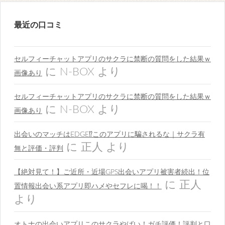
最近の口コミ
セルフィーチャットアプリのサクラに禁断の質問をした結果ｗ
に
N-BOX
より
画像あり
セルフィーチャットアプリのサクラに禁断の質問をした結果ｗ
に
N-BOX
より
画像あり
出会いのマッチはEDGE⁉︎このアプリに騙されるな｜サクラ有
に
正人
より
無と評価・評判
【絶対見て！】ご近所・近場GPS出会いアプリ被害者続出！位
に
正人
置情報出会い系アプリ即ハメやセフレに喝！！
より
オトナの出会いアプリこのサクラやばい！ガチ評価！評判と口