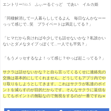
エントリーNo.5 ふぃーるぐっど であい イルカ姫
「同棲解消して一人暮らししてるよん 毎日なんかなーー
っって感じで…笑 プライベートは満足してる？」
「ヒマだから良ければ今少しでも話せないかな？私誰かい
ないとダメなタイプっぽくて…一人でも平気？」
「もうメッセするなよ！って感じ？やっぱ起こってる？」
サクラは話せないかな？と自ら言ってくるくせに連絡先の
交換は基本的にしてくれません。どうしてもアプリ内でや
り取りをしようとしてきます。これはサクラが私達のポイ
ントを減らすのが目的だからです。そんなサクラに返信を
してもポイントの無駄なので無視をするのが一番ですねｗ