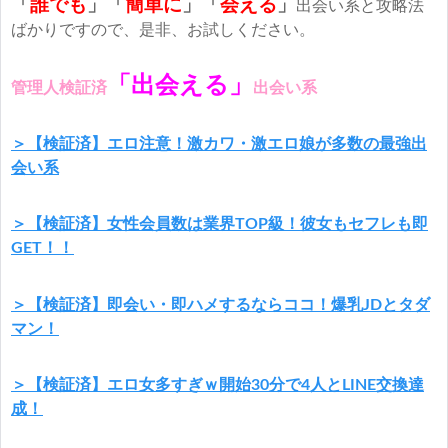
「
誰でも
」「
簡単に
」
「
会える
」
出会い系と攻略法
ばかりですので、是非、お試しください。
「出会える」
管理人検証済
出会い系
＞【検証済】エロ注意！激カワ・激エロ娘が多数の最強出
会い系
＞【検証済】女性会員数は業界TOP級！彼女もセフレも即
GET！！
＞【検証済】即会い・即ハメするならココ！爆乳JDとタダ
マン！
＞【検証済】エロ女多すぎｗ開始30分で4人とLINE交換達
成！