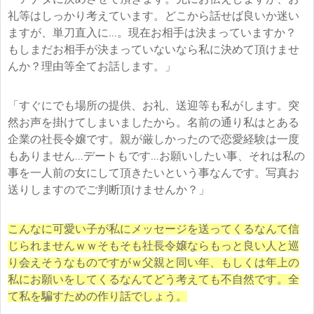
礼等はしっかり考えています。どこから話せば良いか迷い
ますが、単刀直入に…。現在お相手は決まっていますか？
もしまだお相手が決まっていないなら私に決めて頂けませ
んか？理由等全てお話します。」
「すぐにでも場所の提供、お礼、送迎等も私がします。突
然お声を掛けてしまいましたから。名前の通り私はとある
企業の社長令嬢です。親が厳しかったので恋愛経験は一度
もありません…デートもです…お願いしたい事、それは私の
事を一人前の女にして頂きたいという事なんです。写真お
送りしますのでご判断頂けませんか？」
こんなに可愛い子が私にメッセージを送ってくるなんて信
じられませんｗｗそもそも社長令嬢ならもっと良い人と巡
り会えそうなものですがｗ父親と同い年、もしくは年上の
私にお願いをしてくるなんてどう考えても不自然です。全
て私を騙すための作り話でしょう。