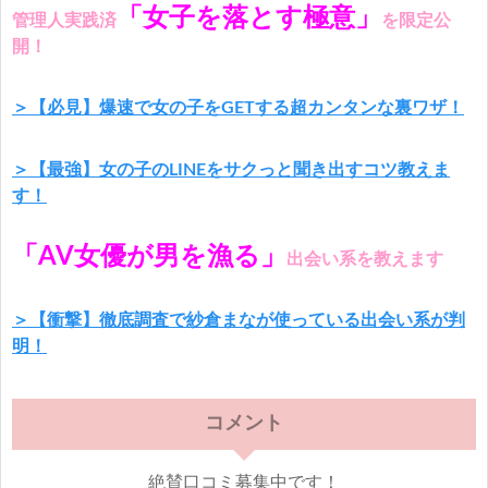
「女子を落とす極意」
管理人実践済
を限定公
開！
＞【必見】爆速で女の子をGETする超カンタンな裏ワザ！
＞【最強】女の子のLINEをサクっと聞き出すコツ教えま
す！
「AV女優が男を漁る」
出会い系を教えます
＞【衝撃】徹底調査で紗倉まなが使っている出会い系が判
明！
コメント
絶賛口コミ募集中です！