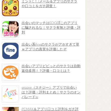
ミントC！Jメール＆アプリのサクラ
や口コミをガチ調査！
出会いのマッチはEDGE⁉︎このアプリ
に騙されるな｜サクラ有無と評価・評
判
出会い系fineのサクラがアホすぎて草
ｗアプリの真実を評価したぞ
出会いアプリビビっとのサクラは自動
返信多用！？評価・口コミは？
snazee（スナジー）アプリで出会い
は？評価・評判まとめ｜サクラのオン
パレードw
PCMAX＆アプリ口コミ評判をガチ評