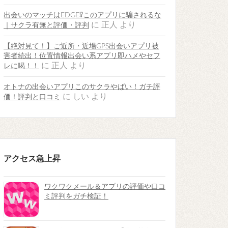
出会いのマッチはEDGE⁉︎このアプリに騙されるな
に
正人
より
｜サクラ有無と評価・評判
【絶対見て！】ご近所・近場GPS出会いアプリ被
害者続出！位置情報出会い系アプリ即ハメやセフ
に
正人
より
レに喝！！
オトナの出会いアプリこのサクラやばい！ガチ評
に
しい
より
価！評判と口コミ
アクセス急上昇
ワクワクメール＆アプリの評価や口コ
ミ評判をガチ検証！