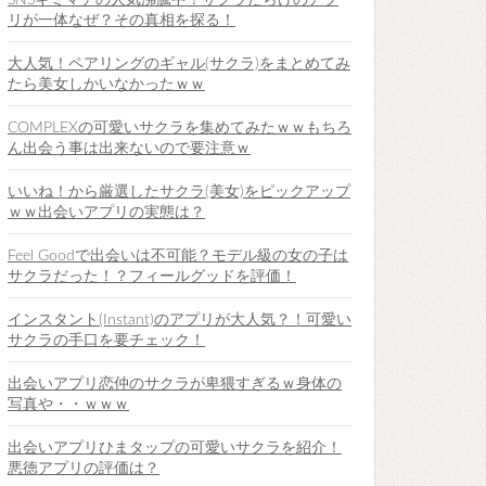
SNSキミマチの人気沸騰中！サクラだらけのアプ
リが一体なぜ？その真相を探る！
大人気！ペアリングのギャル(サクラ)をまとめてみ
たら美女しかいなかったｗｗ
COMPLEXの可愛いサクラを集めてみたｗｗもちろ
ん出会う事は出来ないので要注意ｗ
いいね！から厳選したサクラ(美女)をピックアップ
ｗｗ出会いアプリの実態は？
Feel Goodで出会いは不可能？モデル級の女の子は
サクラだった！？フィールグッドを評価！
インスタント(Instant)のアプリが大人気？！可愛い
サクラの手口を要チェック！
出会いアプリ恋仲のサクラが卑猥すぎるｗ身体の
写真や・・ｗｗｗ
出会いアプリひまタップの可愛いサクラを紹介！
悪徳アプリの評価は？