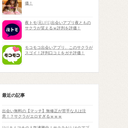
価！
夜トモ(元LIFE)出会いアプリ夜ともの
サクラが笑えるｗ評判を評価！
モコモコ出会いアプリ、このサクラが
スゴイ！評判口コミをガチ評価！
最近の記事
出会い無料の【マッチ】無修正が苦手な人は注
意！？サクラがエロすぎるｗｗｗ