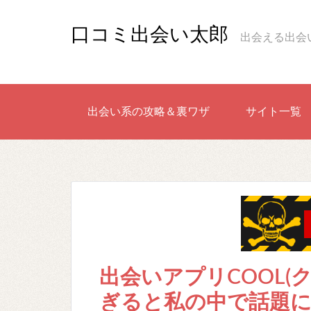
口コミ出会い太郎
出会える出会
出会い系の攻略＆裏ワザ
サイト一覧
出会いアプリCOOL(
ぎると私の中で話題に