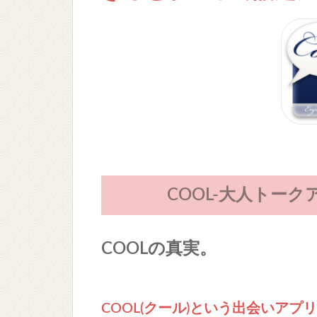
COOL-大人トー
COOLの真実。
COOL(クール)という出会いア