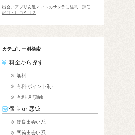
出会いアプリ友達ネットのサクラに注意！評価・
評判・口コミは？
カテゴリー別検索
料金から探す
無料
有料(ポイント制)
有料(月額制)
優良 or 悪徳
優良出会い系
悪徳出会い系