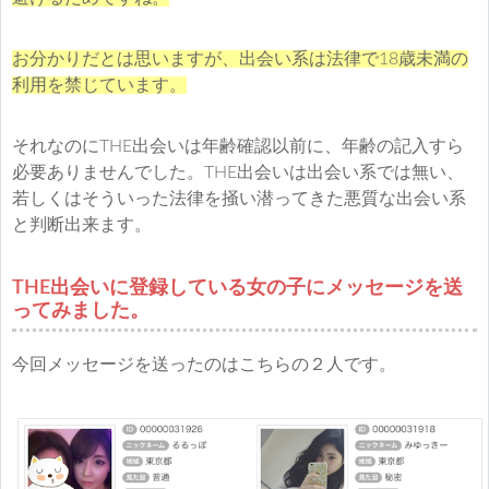
お分かりだとは思いますが、出会い系は法律で18歳未満の
利用を禁じています。
それなのにTHE出会いは年齢確認以前に、年齢の記入すら
必要ありませんでした。THE出会いは出会い系では無い、
若しくはそういった法律を掻い潜ってきた悪質な出会い系
と判断出来ます。
THE出会いに登録している女の子にメッセージを送
ってみました。
今回メッセージを送ったのはこちらの２人です。