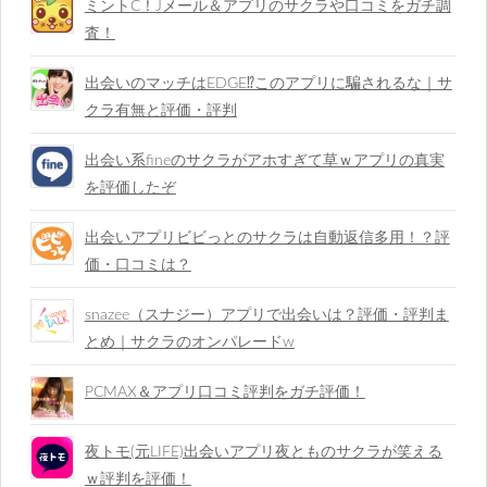
ミントC！Jメール＆アプリのサクラや口コミをガチ調
査！
出会いのマッチはEDGE⁉︎このアプリに騙されるな｜サ
クラ有無と評価・評判
出会い系fineのサクラがアホすぎて草ｗアプリの真実
を評価したぞ
出会いアプリビビっとのサクラは自動返信多用！？評
価・口コミは？
snazee（スナジー）アプリで出会いは？評価・評判ま
とめ｜サクラのオンパレードw
PCMAX＆アプリ口コミ評判をガチ評価！
夜トモ(元LIFE)出会いアプリ夜とものサクラが笑える
ｗ評判を評価！