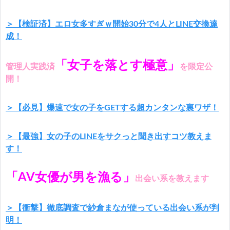
＞【検証済】エロ女多すぎｗ開始30分で4人とLINE交換達
成！
「女子を落とす極意」
管理人実践済
を限定公
開！
＞【必見】爆速で女の子をGETする超カンタンな裏ワザ！
＞【最強】女の子のLINEをサクっと聞き出すコツ教えま
す！
「AV女優が男を漁る」
出会い系を教えます
＞【衝撃】徹底調査で紗倉まなが使っている出会い系が判
明！