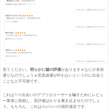
見てください。
明らかに嘘の評価
がありますｗなにが名前
通りなのでしょうｗ意思疎通が叶わないというのに出会う
ことなど不可能です。
これはTHE出会いのアプリがユーザーを騙すためにレビュ
ー業者に依頼し、高評価ばかりを書き込ませたのでしょ
う。もちろん、これはAppStoreの規約違反です。