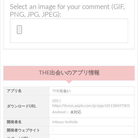
Select an image for your comment (GIF,
PNG, JPG, JPEG):
THE出会いのアプリ情報
アプリ名
THE出会い
iOS：
https://itunes.apple.com/jp/app/id1138497301
ダウンロードURL
Android： 未対応
開発者名
Mitsuo Yoshida
開発者ウェブサイト
-