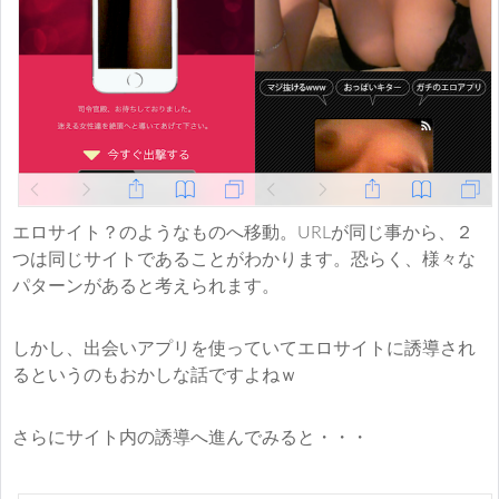
エロサイト？のようなものへ移動。URLが同じ事から、２
つは同じサイトであることがわかります。恐らく、様々な
パターンがあると考えられます。
しかし、出会いアプリを使っていてエロサイトに誘導され
るというのもおかしな話ですよねｗ
さらにサイト内の誘導へ進んでみると・・・