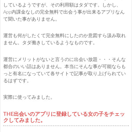
しているようですが、その利用額はタダです。しかし、
App内課金なしの完全無料で出会う事が出来るアプリなん
て聞いた事がありません。
運営も何がしたくて完全無料にしたのか意図すら汲み取れ
ません。タダ働きしているようなものです。
運営にメリットがないと言うのに出会い放題・・・そんな
都合のいい話はありません。本当にそんな事が可能ならも
っと有名になっていて各サイトで記事が取り上げられてい
るはずです。
実際に使ってみました。
THE出会いのアプリに登録している女の子をチェッ
クしてみました。