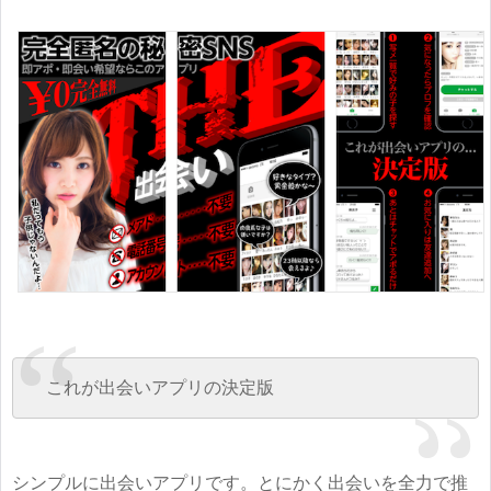
これが出会いアプリの決定版
シンプルに出会いアプリです。とにかく出会いを全力で推