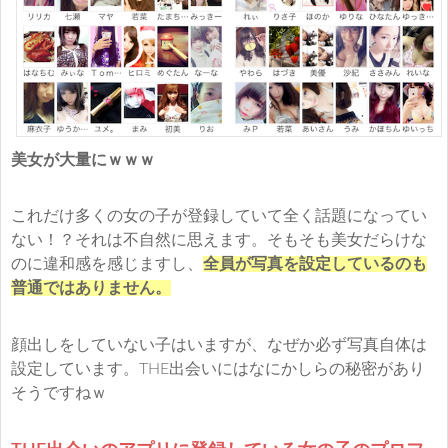
美女が大量にｗｗｗ
これだけ多くの女の子が登録していて全く話題になってい
ない！？それは不自然に思えます。そもそも美女だらけな
のに違和感を感じますし、
全員が写真を設定しているのも
普通ではありません。
顔出しをしていない子はいますが、なぜか必ず写真自体は
設定しています。THE出会いにはなにかしらの秘密があり
そうですねｗ