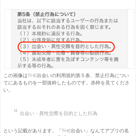
この画像はTHE出会いの利用規約第５条、禁止行為につい
てにあるものを一部抜粋したものです。赤枠を見てくださ
い。
出会い・異性交際を目的とした行為
という記載があります。「THE出会い」なんてアプリの名