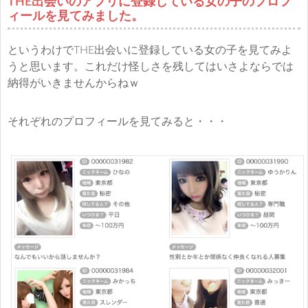
THE出会いのアプリに登録している女の子のプロフ
ィールを見てみました。
というわけでTHE出会いに登録している女の子を見てみよ
うと思います。これだけ怪しさを残してはいさよならでは
納得がいきませんからねｗ
それぞれのプロフィールを見てみると・・・