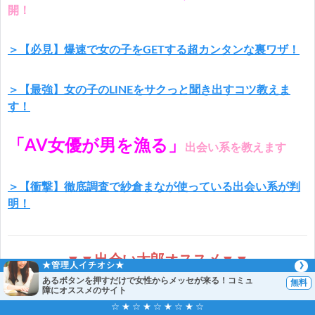
開！
＞【必見】爆速で女の子をGETする超カンタンな裏ワザ！
＞【最強】女の子のLINEをサクっと聞き出すコツ教えま
す！
「AV女優が男を漁る」
出会い系を教えます
＞【衝撃】徹底調査で紗倉まなが使っている出会い系が判
明！
▼▼出会い太郎オススメ▼▼
★管理人イチオシ★
あるボタンを押すだけで女性からメッセが来る！コミュ
障にオススメのサイト
☆ ★ ☆ ★ ☆ ★ ☆ ★ ☆