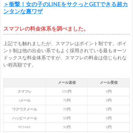
＞衝撃！女の子のLINEをサクっとGETできる超カ
ンタンな裏ワザ
スマフレの料金体系を調べました。
上記でも触れましたが、スマフレはポイント制です。ポイ
ント制は他の出会い系でもよく採用されている最もオーソ
ドックスな料金体系ですが、スマフレの料金は信じられな
い程高額です。
メール送信
メール受信
スマフレ
250円
0円
Jメール
70円
0円
ワクワクメール
70円
0円
ハッピーメール
50円
0円
PCMAX
50円
0円