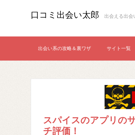
口コミ出会い太郎
出会える出会
出会い系の攻略＆裏ワザ
サイト一覧
スパイスのアプリの
チ評価！