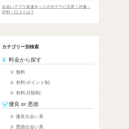
出会いアプリ友達ネットのサクラに注意！評価・
評判・口コミは？
カテゴリー別検索
料金から探す
無料
有料(ポイント制)
有料(月額制)
優良 or 悪徳
優良出会い系
悪徳出会い系