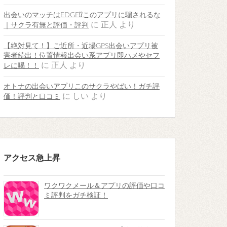
出会いのマッチはEDGE⁉︎このアプリに騙されるな
に
正人
より
｜サクラ有無と評価・評判
【絶対見て！】ご近所・近場GPS出会いアプリ被
害者続出！位置情報出会い系アプリ即ハメやセフ
に
正人
より
レに喝！！
オトナの出会いアプリこのサクラやばい！ガチ評
に
しい
より
価！評判と口コミ
アクセス急上昇
ワクワクメール＆アプリの評価や口コ
ミ評判をガチ検証！