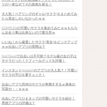
SNSキミマチの人気沸騰中！サクラだらけのアプ
リが一体なぜ？その真相を探る！
大人気！ペアリングのギャル(サクラ)をまとめてみ
たら美女しかいなかったｗｗ
COMPLEXの可愛いサクラを集めてみたｗｗもちろ
ん出会う事は出来ないので要注意ｗ
いいね！から厳選したサクラ(美女)をピックアップ
ｗｗ出会いアプリの実態は？
Feel Goodで出会いは不可能？モデル級の女の子は
サクラだった！？フィールグッドを評価！
インスタント(Instant)のアプリが大人気？！可愛い
サクラの手口を要チェック！
出会いアプリ恋仲のサクラが卑猥すぎるｗ身体の
写真や・・ｗｗｗ
出会いアプリひまタップの可愛いサクラを紹介！
悪徳アプリの評価は？