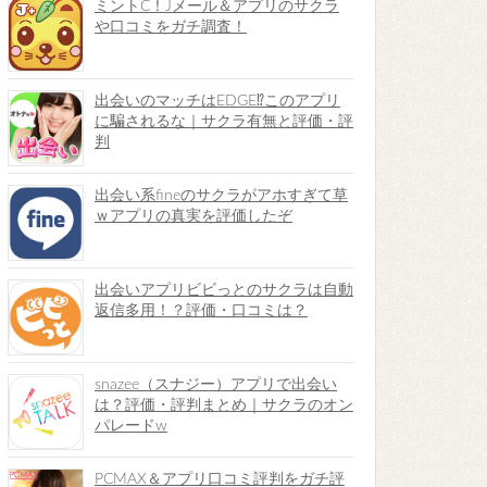
ミントC！Jメール＆アプリのサクラ
や口コミをガチ調査！
出会いのマッチはEDGE⁉︎このアプリ
に騙されるな｜サクラ有無と評価・評
判
出会い系fineのサクラがアホすぎて草
ｗアプリの真実を評価したぞ
出会いアプリビビっとのサクラは自動
返信多用！？評価・口コミは？
snazee（スナジー）アプリで出会い
は？評価・評判まとめ｜サクラのオン
パレードw
PCMAX＆アプリ口コミ評判をガチ評