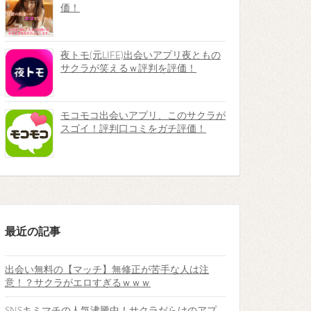
価！
夜トモ(元LIFE)出会いアプリ夜ともの
サクラが笑えるｗ評判を評価！
モコモコ出会いアプリ、このサクラが
スゴイ！評判口コミをガチ評価！
最近の記事
出会い無料の【マッチ】無修正が苦手な人は注
意！？サクラがエロすぎるｗｗｗ