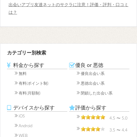
出会いアプリ友達ネットのサクラに注意！評価・評判・口コミ
は？
カテゴリー別検索
料金から探す
優良 or 悪徳
無料
優良出会い系
有料(ポイント制)
悪徳出会い系
有料(月額制)
閉鎖した出会い系
デバイスから探す
評価から探す
iOS
4.5 〜 5.0
Android
3.5 〜 4.4
WEB