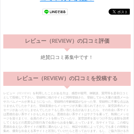
レビュー（REVIEW）の口コミ評価
絶賛口コミ募集中です！
レビュー（REVIEW）の口コミを投稿する
レビュー（REVIEW）を利用したことがある方は、感想や疑問、体験談、質問等を是非口コミ
として投稿して下さい。登録時に他のサイトに同時登録さた、登録してから大量の迷惑メール
やスパムメールが来るようになった、登録時の年齢確認がなかった等、登録時に不審な点はあ
りませんでしたか？また、登録直後からメッセージが大量に送られてきたり、架空請求のメッ
セージがあったりしませんでしたか？もし思い当たる点がありましたら、その出会い系サイト
は悪徳出会い系サイトかもしれません。悪徳出会い系サイトはサクラを雇って、執拗にメッセ
ージを送りまくり、会員のポイントを削っていったり、架空請求を送りつけ不当な金額を請求
してくるなどの悪質な詐欺行為で会員からお金を騙しとっています。当サイトでは、この様な
悪徳出会えない系サイトの被害に遭わないように、検証や比較によって少しでも多くの情報を
集め、優良な出会える系サイトと区別していけたらと思っております。もし、ご協力頂ける方