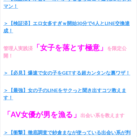
マン！
＞【検証済】エロ女多すぎｗ開始30分で4人とLINE交換達
成！
「女子を落とす極意」
管理人実践済
を限定公
開！
＞【必見】爆速で女の子をGETする超カンタンな裏ワザ！
＞【最強】女の子のLINEをサクっと聞き出すコツ教えま
す！
「AV女優が男を漁る」
出会い系を教えます
＞【衝撃】徹底調査で紗倉まなが使っている出会い系が判