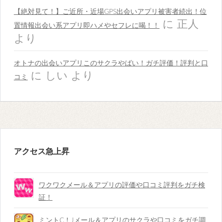
【絶対見て！】ご近所・近場GPS出会いアプリ被害者続出！位
に
正人
置情報出会い系アプリ即ハメやセフレに喝！！
より
オトナの出会いアプリこのサクラやばい！ガチ評価！評判と口
に
しい
より
コミ
アクセス急上昇
ワクワクメール＆アプリの評価や口コミ評判をガチ検
証！
ミントC！Jメール＆アプリのサクラや口コミをガチ調