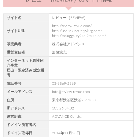
レビュー（REVIEW）のサイト情報
サイト名
レビュー（REVIEW）
http://review-revue.com/
サイトURL
http://3sd3ck.na0ptj6kitg.com/
http://m4ugg4.ey2kdi2mlkh.com/
販売業者
株式会社アドバンス
運営責任者
加藤篤志
インターネット異性紹
介事業
-
届出・認定済み 認定番
号
電話番号
03-6869-2669
メールアドレス
info@review-revue.com
住所
東京都渋谷区渋谷2-7-13-3F
IPアドレス
103.26.34.32
運営組織
ADVANCE Co.,Ltd.
ドメイン所有者名
-
ドメイン取得日
2014年11月23日