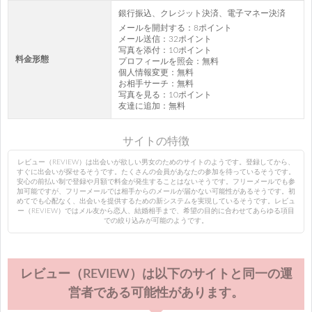
銀行振込、クレジット決済、電子マネー決済
メールを開封する：8ポイント
メール送信：32ポイント
写真を添付：10ポイント
料金形態
プロフィールを照会：無料
個人情報変更：無料
お相手サーチ：無料
写真を見る：10ポイント
友達に追加：無料
サイトの特徴
レビュー（REVIEW）は出会いが欲しい男女のためのサイトのようです。登録してから、
すぐに出会いが探せるそうです。たくさんの会員があなたの参加を待っているそうです。
安心の前払い制で登録や月額で料金が発生することはないそうです。フリーメールでも参
加可能ですが、フリーメールでは相手からのメールが届かない可能性があるそうです。初
めてでも心配なく、出会いを提供するための新システムを実現しているそうです。レビュ
ー（REVIEW）ではメル友から恋人、結婚相手まで、希望の目的に合わせてあらゆる項目
での絞り込みが可能のようです。
レビュー（REVIEW）は以下のサイトと同一の運
営者である可能性があります。