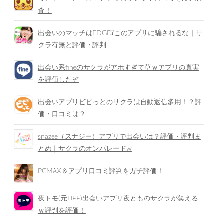
査！
出会いのマッチはEDGE⁉︎このアプリに騙されるな｜サ
クラ有無と評価・評判
出会い系fineのサクラがアホすぎて草ｗアプリの真実
を評価したぞ
出会いアプリビビっとのサクラは自動返信多用！？評
価・口コミは？
snazee（スナジー）アプリで出会いは？評価・評判ま
とめ｜サクラのオンパレードw
PCMAX＆アプリ口コミ評判をガチ評価！
夜トモ(元LIFE)出会いアプリ夜とものサクラが笑える
ｗ評判を評価！