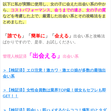
以下に私が実際に使用し、女の子に会えた出会い系の中か
ら、
コストパフォーマンス
、
会うまでの速さ
、
女の子の質
などを考慮した上で、厳選した出会い系とその攻略法をま
とめました。
「
誰でも
」「
簡単に
」
「
会える
」
出会い系と攻略法
ばかりですので、是非、お試しください。
「出会える」
管理人検証済
出会い系
＞【検証済】エロ注意！激カワ・激エロ娘が多数の最強出
会い系
＞【検証済】女性会員数は業界TOP級！彼女もセフレも即
GET！！
＞【検証済】即会い・即ハメするならココ！爆乳JDとタダ