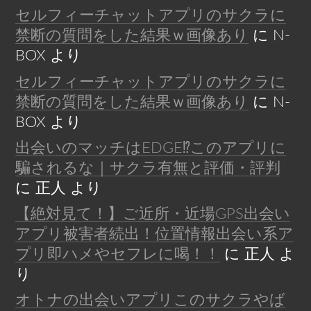
セルフィーチャットアプリのサクラに
禁断の質問をした結果ｗ画像あり
に
N-
BOX
より
セルフィーチャットアプリのサクラに
禁断の質問をした結果ｗ画像あり
に
N-
BOX
より
出会いのマッチはEDGE⁉︎このアプリに
騙されるな｜サクラ有無と評価・評判
に
正人
より
【絶対見て！】ご近所・近場GPS出会い
アプリ被害者続出！位置情報出会い系ア
プリ即ハメやセフレに喝！！
に
正人
よ
り
オトナの出会いアプリこのサクラやば