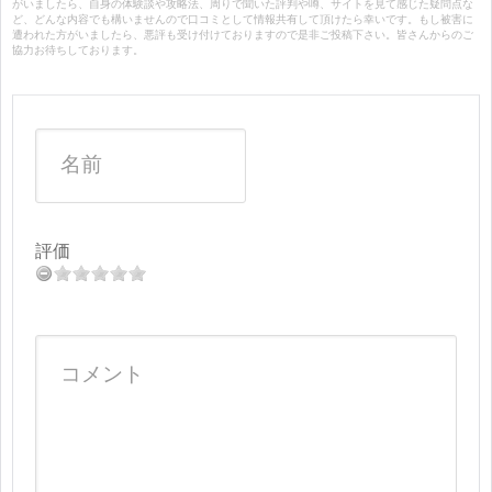
がいましたら、自身の体験談や攻略法、周りで聞いた評判や噂、サイトを見て感じた疑問点な
ど、どんな内容でも構いませんので口コミとして情報共有して頂けたら幸いです。もし被害に
遭われた方がいましたら、悪評も受け付けておりますので是非ご投稿下さい。皆さんからのご
協力お待ちしております。
評価