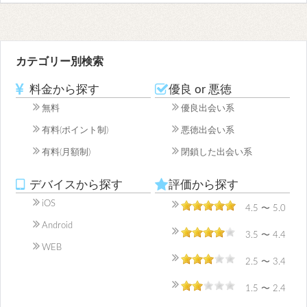
カテゴリー別検索
料金から探す
優良 or 悪徳
無料
優良出会い系
有料(ポイント制)
悪徳出会い系
有料(月額制)
閉鎖した出会い系
デバイスから探す
評価から探す
iOS
4.5 〜 5.0
Android
3.5 〜 4.4
WEB
2.5 〜 3.4
1.5 〜 2.4