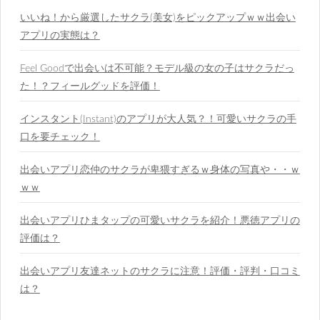
いいね！から厳選したサクラ(美女)をピックアップｗｗ出会い
アプリの実態は？
Feel Goodで出会いは不可能？モデル級の女の子はサクラだっ
た！？フィールグッドを評価！
インスタント(Instant)のアプリが大人気？！可愛いサクラの手
口を要チェック！
出会いアプリ恋仲のサクラが卑猥すぎるｗ身体の写真や・・ｗ
ｗｗ
出会いアプリひまタップの可愛いサクラを紹介！悪徳アプリの
評価は？
出会いアプリ友達ネットのサクラに注意！評価・評判・口コミ
は？