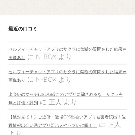
最近の口コミ
セルフィーチャットアプリのサクラに禁断の質問をした結果ｗ
に
N-BOX
より
画像あり
セルフィーチャットアプリのサクラに禁断の質問をした結果ｗ
に
N-BOX
より
画像あり
出会いのマッチはEDGE⁉︎このアプリに騙されるな｜サクラ有
に
正人
より
無と評価・評判
【絶対見て！】ご近所・近場GPS出会いアプリ被害者続出！位
に
正人
置情報出会い系アプリ即ハメやセフレに喝！！
より