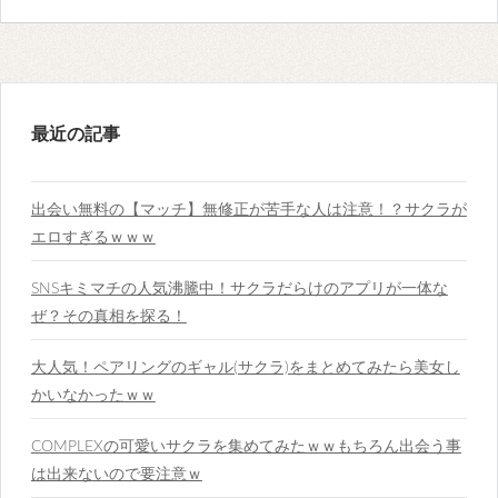
最近の記事
出会い無料の【マッチ】無修正が苦手な人は注意！？サクラが
エロすぎるｗｗｗ
SNSキミマチの人気沸騰中！サクラだらけのアプリが一体な
ぜ？その真相を探る！
大人気！ペアリングのギャル(サクラ)をまとめてみたら美女し
かいなかったｗｗ
COMPLEXの可愛いサクラを集めてみたｗｗもちろん出会う事
は出来ないので要注意ｗ