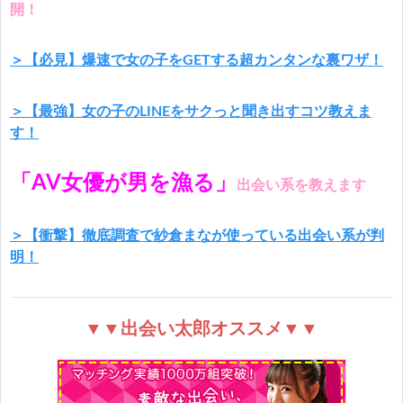
開！
＞【必見】爆速で女の子をGETする超カンタンな裏ワザ！
＞【最強】女の子のLINEをサクっと聞き出すコツ教えま
す！
「AV女優が男を漁る」
出会い系を教えます
＞【衝撃】徹底調査で紗倉まなが使っている出会い系が判
明！
▼▼出会い太郎オススメ▼▼