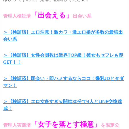
「出会える」
管理人検証済
出会い系
＞【検証済】エロ注意！激カワ・激エロ娘が多数の最強出
会い系
＞【検証済】女性会員数は業界TOP級！彼女もセフレも即
GET！！
＞【検証済】即会い・即ハメするならココ！爆乳JDとタダ
マン！
＞【検証済】エロ女多すぎｗ開始30分で4人とLINE交換達
成！
「女子を落とす極意」
管理人実践済
を限定公