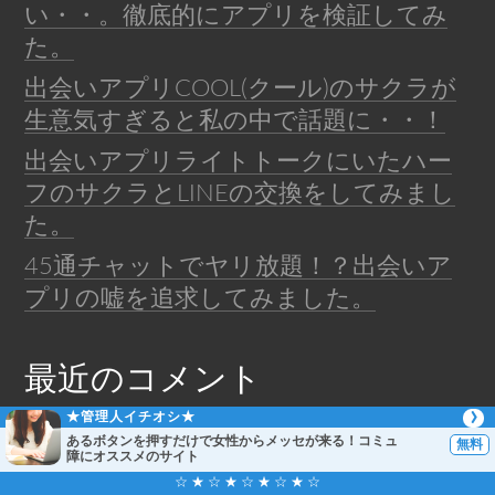
い・・。徹底的にアプリを検証してみ
た。
出会いアプリCOOL(クール)のサクラが
生意気すぎると私の中で話題に・・！
出会いアプリライトトークにいたハー
フのサクラとLINEの交換をしてみまし
た。
45通チャットでヤリ放題！？出会いア
プリの嘘を追求してみました。
最近のコメント
★管理人イチオシ★
セルフィーチャットアプリのサクラに
あるボタンを押すだけで女性からメッセが来る！コミュ
禁断の質問をした結果ｗ画像あり
に
N-
障にオススメのサイト
☆ ★ ☆ ★ ☆ ★ ☆ ★ ☆
BOX
より