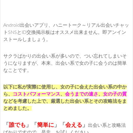
Android出会いアプリ、ハニートーク～リアル出会いチャッ
トSNSとID交換掲示板はオススメ出来ません。即アンイン
ストールしましょう。
サクラばかりの出会い系が多いので、つい忘れてしまいそ
うになりますが、本来、出会い系で女の子に会うのは簡単
なことです。
以下に私が実際に使用し、女の子に会えた出会い系の中か
ら、
コストパフォーマンス
、
会うまでの速さ
、
女の子の質
などを考慮した上で、厳選した出会い系とその攻略法をま
とめました。
「
誰でも
」「
簡単に
」
「
会える
」
出会い系と攻略法
ばかりですので、是非、お試しください。