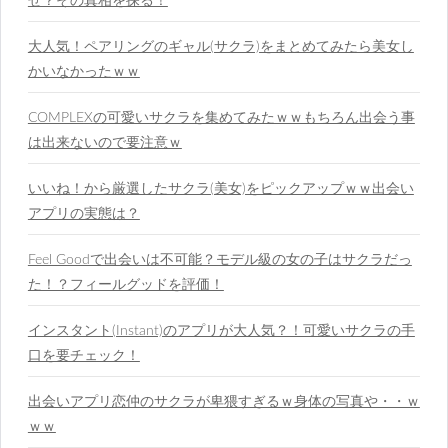
ぜ？その真相を探る！
大人気！ペアリングのギャル(サクラ)をまとめてみたら美女し
かいなかったｗｗ
COMPLEXの可愛いサクラを集めてみたｗｗもちろん出会う事
は出来ないので要注意ｗ
いいね！から厳選したサクラ(美女)をピックアップｗｗ出会い
アプリの実態は？
Feel Goodで出会いは不可能？モデル級の女の子はサクラだっ
た！？フィールグッドを評価！
インスタント(Instant)のアプリが大人気？！可愛いサクラの手
口を要チェック！
出会いアプリ恋仲のサクラが卑猥すぎるｗ身体の写真や・・ｗ
ｗｗ