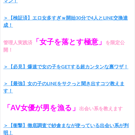
マン！
＞【検証済】エロ女多すぎｗ開始30分で4人とLINE交換達
成！
「女子を落とす極意」
管理人実践済
を限定公
開！
＞【必見】爆速で女の子をGETする超カンタンな裏ワザ！
＞【最強】女の子のLINEをサクっと聞き出すコツ教えま
す！
「AV女優が男を漁る」
出会い系を教えます
＞【衝撃】徹底調査で紗倉まなが使っている出会い系が判
明！