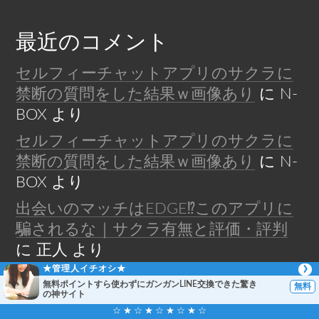
最近のコメント
セルフィーチャットアプリのサクラに
禁断の質問をした結果ｗ画像あり
に
N-
BOX
より
セルフィーチャットアプリのサクラに
禁断の質問をした結果ｗ画像あり
に
N-
BOX
より
出会いのマッチはEDGE⁉︎このアプリに
騙されるな｜サクラ有無と評価・評判
に
正人
より
★管理人イチオシ★
【絶対見て！】ご近所・近場GPS出会い
無料ポイントすら使わずにガンガンLINE交換できた驚き
の神サイト
アプリ被害者続出！位置情報出会い系ア
☆ ★ ☆ ★ ☆ ★ ☆ ★ ☆
プリ即ハメやセフレに喝！！
に
正人
よ