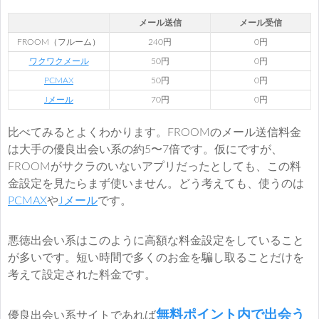
メール送信
メール受信
FROOM（フルーム）
240円
0円
ワクワクメール
50円
0円
PCMAX
50円
0円
Jメール
70円
0円
比べてみるとよくわかります。FROOMのメール送信料金
は大手の優良出会い系の約5〜7倍です。仮にですが、
FROOMがサクラのいないアプリだったとしても、この料
金設定を見たらまず使いません。どう考えても、使うのは
PCMAX
や
Jメール
です。
悪徳出会い系はこのように高額な料金設定をしていること
が多いです。短い時間で多くのお金を騙し取ることだけを
考えて設定された料金です。
無料ポイント内で出会う
優良出会い系サイトであれば