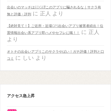
出会いのマッチはEDGE⁉︎このアプリに騙されるな｜サクラ有
に
正人
より
無と評価・評判
【絶対見て！】ご近所・近場GPS出会いアプリ被害者続出！位
に
正人
置情報出会い系アプリ即ハメやセフレに喝！！
より
オトナの出会いアプリこのサクラやばい！ガチ評価！評判と口
に
しい
より
コミ
アクセス急上昇