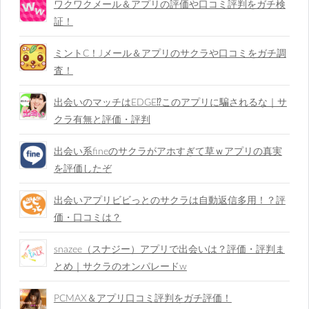
ワクワクメール＆アプリの評価や口コミ評判をガチ検
証！
ミントC！Jメール＆アプリのサクラや口コミをガチ調
査！
出会いのマッチはEDGE⁉︎このアプリに騙されるな｜サ
クラ有無と評価・評判
出会い系fineのサクラがアホすぎて草ｗアプリの真実
を評価したぞ
出会いアプリビビっとのサクラは自動返信多用！？評
価・口コミは？
snazee（スナジー）アプリで出会いは？評価・評判ま
とめ｜サクラのオンパレードw
PCMAX＆アプリ口コミ評判をガチ評価！