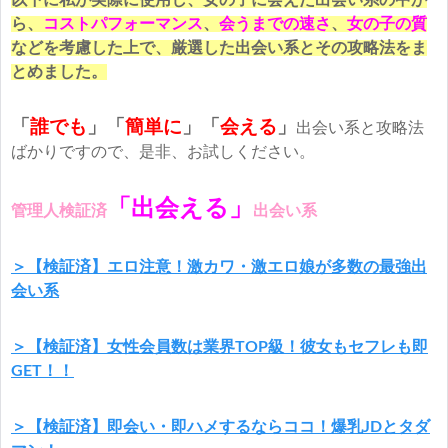
以下に私が実際に使用し、女の子に会えた出会い系の中か
ら、
コストパフォーマンス
、
会うまでの速さ
、
女の子の質
などを考慮した上で、厳選した出会い系とその攻略法をま
とめました。
「
誰でも
」「
簡単に
」
「
会える
」
出会い系と攻略法
ばかりですので、是非、お試しください。
「出会える」
管理人検証済
出会い系
＞【検証済】エロ注意！激カワ・激エロ娘が多数の最強出
会い系
＞【検証済】女性会員数は業界TOP級！彼女もセフレも即
GET！！
＞【検証済】即会い・即ハメするならココ！爆乳JDとタダ