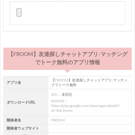
【FROOM】友達探しチャットアプリ-マッチング
でトーク無料のアプリ情報
【FROOM】友達探しチャットアプリ-マッチン
アプリ名
グでトーク無料
iOS： 未対応
Android：
ダウンロードURL
https://play.google.com/store/apps/details?
id=link.froom
開発者名
FROOM
開発者ウェブサイト