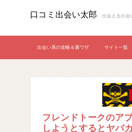
口コミ出会い太郎
出会える出会
出会い系の攻略＆裏ワザ
サイト一覧
フレンドトークのア
しようとするとヤバ