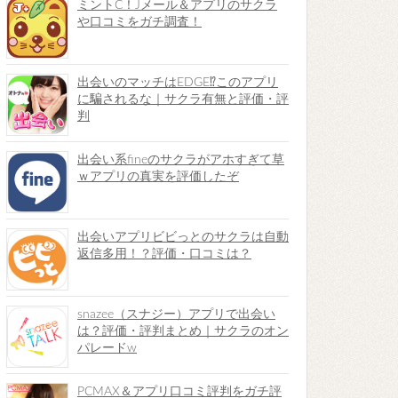
ミントC！Jメール＆アプリのサクラ
や口コミをガチ調査！
出会いのマッチはEDGE⁉︎このアプリ
に騙されるな｜サクラ有無と評価・評
判
出会い系fineのサクラがアホすぎて草
ｗアプリの真実を評価したぞ
出会いアプリビビっとのサクラは自動
返信多用！？評価・口コミは？
snazee（スナジー）アプリで出会い
は？評価・評判まとめ｜サクラのオン
パレードw
PCMAX＆アプリ口コミ評判をガチ評