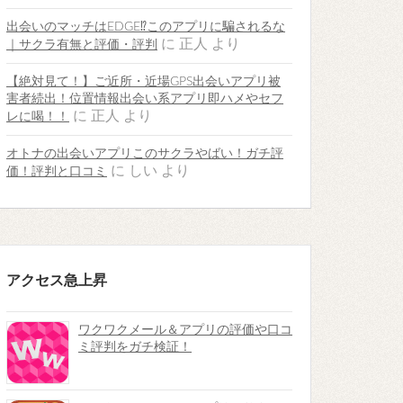
出会いのマッチはEDGE⁉︎このアプリに騙されるな
に
正人
より
｜サクラ有無と評価・評判
【絶対見て！】ご近所・近場GPS出会いアプリ被
害者続出！位置情報出会い系アプリ即ハメやセフ
に
正人
より
レに喝！！
オトナの出会いアプリこのサクラやばい！ガチ評
に
しい
より
価！評判と口コミ
アクセス急上昇
ワクワクメール＆アプリの評価や口コ
ミ評判をガチ検証！