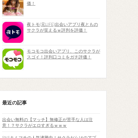
価！
夜トモ(元LIFE)出会いアプリ夜ともの
サクラが笑えるｗ評判を評価！
モコモコ出会いアプリ、このサクラが
スゴイ！評判口コミをガチ評価！
最近の記事
出会い無料の【マッチ】無修正が苦手な人は注
意！？サクラがエロすぎるｗｗｗ