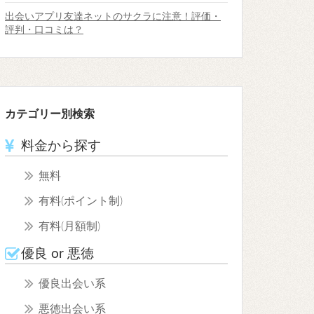
出会いアプリ友達ネットのサクラに注意！評価・
評判・口コミは？
カテゴリー別検索
料金から探す
無料
有料(ポイント制)
有料(月額制)
優良 or 悪徳
優良出会い系
悪徳出会い系