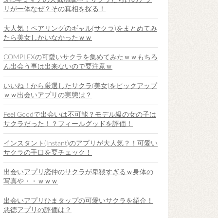
SNSキミマチの人気沸騰中！サクラだらけのアプ
リが一体なぜ？その真相を探る！
大人気！ペアリングのギャル(サクラ)をまとめてみ
たら美女しかいなかったｗｗ
COMPLEXの可愛いサクラを集めてみたｗｗもちろ
ん出会う事は出来ないので要注意ｗ
いいね！から厳選したサクラ(美女)をピックアップ
ｗｗ出会いアプリの実態は？
Feel Goodで出会いは不可能？モデル級の女の子は
サクラだった！？フィールグッドを評価！
インスタント(Instant)のアプリが大人気？！可愛い
サクラの手口を要チェック！
出会いアプリ恋仲のサクラが卑猥すぎるｗ身体の
写真や・・ｗｗｗ
出会いアプリひまタップの可愛いサクラを紹介！
悪徳アプリの評価は？