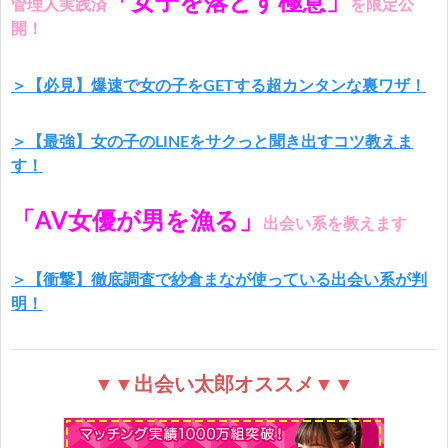
「女子を落とす極意」
管理人実践済
を限定公
開！
＞【必見】爆速で女の子をGETする超カンタンな裏ワザ！
＞【最強】女の子のLINEをサクっと聞き出すコツ教えま
す！
「AV女優が男を漁る」
出会い系を教えます
＞【衝撃】徹底調査で紗倉まなが使っている出会い系が判
明！
▼▼出会い太郎オススメ▼▼