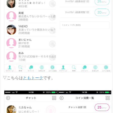
▽こちらは
ともトーク
です。