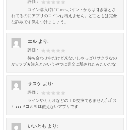
評価：
コイン購入時にiTunesポイントからは引き落とさ
れてるのにアプリのコインは増えません。どこともは完全
な詐欺です気をつけましょう。
エル
より:
評価：
待ち合わせ中だけど来ないしやっぱりサクラなの
かwラブ★注入とかいうやつに完全に騙されたみたいだな
サスケ
より:
評価：
ラインやカカオなどのＩＤ交換できません(ﾟДﾟ)ｳ
ｾﾞｪｪｪドコともは使えないアプリです
いいとも
より: