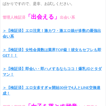
ばかりですので、是非、お試しください。
「出会える」
管理人検証済
出会い系
＞【検証済】エロ注意！激カワ・激エロ娘が多数の最強出
会い系
＞【検証済】女性会員数は業界TOP級！彼女もセフレも即
GET！！
＞【検証済】即会い・即ハメするならココ！爆乳JDとタダ
マン！
＞【検証済】エロ女多すぎｗ開始30分で4人とLINE交換達
成！