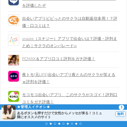
を評価したぞ
出会いアプリビビっとのサクラは自動返信多用！？評
価・口コミは？
snazee（スナジー）アプリで出会いは？評価・評判ま
とめ｜サクラのオンパレードw
PCMAX＆アプリ口コミ評判をガチ評価！
夜トモ(元LIFE)出会いアプリ夜とものサクラが笑える
ｗ評判を評価！
モコモコ出会いアプリ、このサクラがスゴイ！評判口
コミをガチ評価！
★管理人イチオシ★
あるボタンを押すだけで女性からメッセが来る！コミュ
障にオススメのサイト
☆ ★ ☆ ★ ☆ ★ ☆ ★ ☆