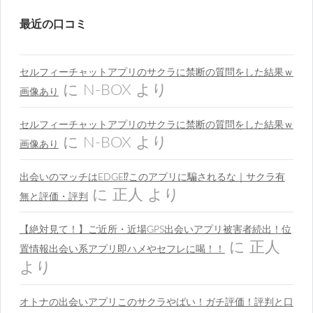
最近の口コミ
セルフィーチャットアプリのサクラに禁断の質問をした結果ｗ
に
N-BOX
より
画像あり
セルフィーチャットアプリのサクラに禁断の質問をした結果ｗ
に
N-BOX
より
画像あり
出会いのマッチはEDGE⁉︎このアプリに騙されるな｜サクラ有
に
正人
より
無と評価・評判
【絶対見て！】ご近所・近場GPS出会いアプリ被害者続出！位
に
正人
置情報出会い系アプリ即ハメやセフレに喝！！
より
オトナの出会いアプリこのサクラやばい！ガチ評価！評判と口