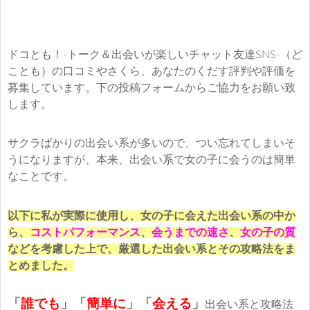
ドコとも！-トーク＆出会いが楽しいチャット友達SNS-（ど
ことも）の口コミやさくら、あなたのくだす評判や評価を
募集しています。下の投稿フォームからご協力をお願い致
します。
サクラばかりの出会い系が多いので、つい忘れてしまいそ
うになりますが、本来、出会い系で女の子に会うのは簡単
なことです。
以下に私が実際に使用し、女の子に会えた出会い系の中か
ら、
コストパフォーマンス
、
会うまでの速さ
、
女の子の質
などを考慮した上で、厳選した出会い系とその攻略法をま
とめました。
「
誰でも
」「
簡単に
」
「
会える
」
出会い系と攻略法