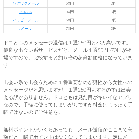
ワクワクメール
50円
0円
PCMAX
50円
0円
ハッピーメール
50円
0円
Jメール
70円
0円
ドコとものメッセージ送信は１通250円とバカ高いです。
優良な出会い系サービスだと、メール１通50円~70円が相
場ですので、比較すると約５倍の超高額価格になっていま
す。
出会い系で出会うために１番重要なのが男性から女性への
メッセージだと思いますが、１通250円もするのでは出会
える訳がありません。ドコともは見た目がキレイなアプリ
なので、手軽に使ってしまいがちですが料金はまったく手
軽ではないのでご注意を。
無料ポイントがいくらあっても、メール送信がここまで高
額だと一瞬でポイントはなくなってしまいます。逆にメー