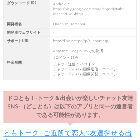
ダウンロードURL
Android：
https://play.google.com/store/apps/details?
id=net.d_ko&hl=ja
開発者名
Nakanishi Tomonori
開発者ウェブサイト
-
サポートURL
http://d-ko.net/pc/fp/support.asp
AppStore,GooglePlayでの決済
1コイン＝11円
料金形態
チャット送信：25コイン
チャットアルバム画像送信：25コイン
チャットアルバム画像閲覧：20コイン
ドコとも！-トーク＆出会いが楽しいチャット友達
SNS-（どことも）は以下のアプリと同一の運営者
である可能性があります。
ともトーク -ご近所で恋人&友達探せる出