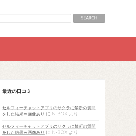
最近の口コミ
セルフィーチャットアプリのサクラに禁断の質問
に
N-BOX
より
をした結果ｗ画像あり
セルフィーチャットアプリのサクラに禁断の質問
に
N-BOX
より
をした結果ｗ画像あり