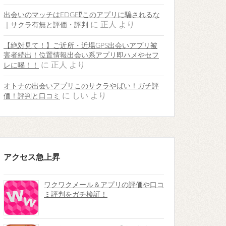
出会いのマッチはEDGE⁉︎このアプリに騙されるな
に
正人
より
｜サクラ有無と評価・評判
【絶対見て！】ご近所・近場GPS出会いアプリ被
害者続出！位置情報出会い系アプリ即ハメやセフ
に
正人
より
レに喝！！
オトナの出会いアプリこのサクラやばい！ガチ評
に
しい
より
価！評判と口コミ
アクセス急上昇
ワクワクメール＆アプリの評価や口コ
ミ評判をガチ検証！