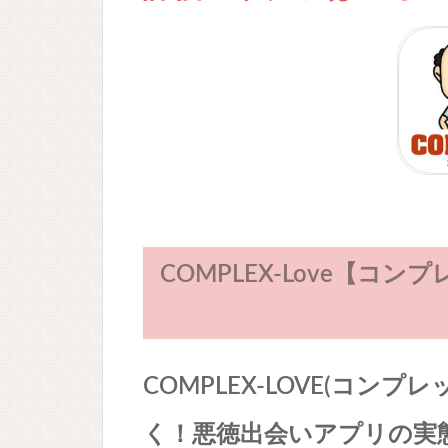
COMPLEX-Love【コ
COMPLEX-LOVE(コン
く！悪徳出会いアプリの実