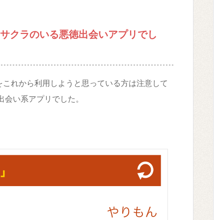
)はサクラのいる悪徳出会いアプリでし
をこれから利用しようと思っている方は注意して
徳出会い系アプリでした。