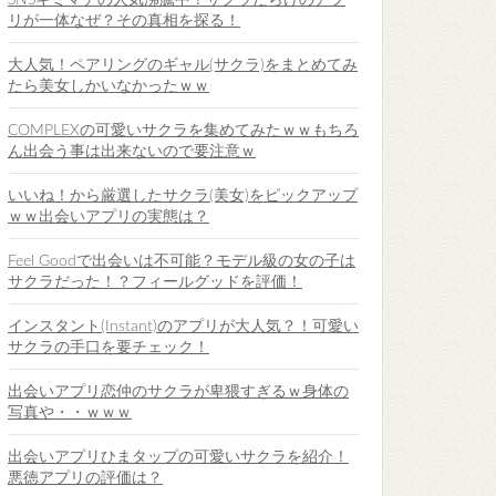
SNSキミマチの人気沸騰中！サクラだらけのアプ
リが一体なぜ？その真相を探る！
大人気！ペアリングのギャル(サクラ)をまとめてみ
たら美女しかいなかったｗｗ
COMPLEXの可愛いサクラを集めてみたｗｗもちろ
ん出会う事は出来ないので要注意ｗ
いいね！から厳選したサクラ(美女)をピックアップ
ｗｗ出会いアプリの実態は？
Feel Goodで出会いは不可能？モデル級の女の子は
サクラだった！？フィールグッドを評価！
インスタント(Instant)のアプリが大人気？！可愛い
サクラの手口を要チェック！
出会いアプリ恋仲のサクラが卑猥すぎるｗ身体の
写真や・・ｗｗｗ
出会いアプリひまタップの可愛いサクラを紹介！
悪徳アプリの評価は？