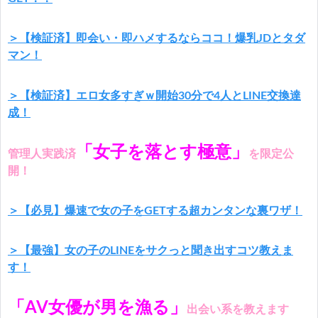
＞【検証済】即会い・即ハメするならココ！爆乳JDとタダ
マン！
＞【検証済】エロ女多すぎｗ開始30分で4人とLINE交換達
成！
「女子を落とす極意」
管理人実践済
を限定公
開！
＞【必見】爆速で女の子をGETする超カンタンな裏ワザ！
＞【最強】女の子のLINEをサクっと聞き出すコツ教えま
す！
「AV女優が男を漁る」
出会い系を教えます