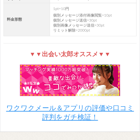
1pt=10円
個別メッセージ添付画像閲覧=10pt
料金形態
個別メッセージ送信=30pt
個別画像メッセージ送信=30pt
リミット解除=2000pt
▼▼出会い太郎オススメ▼▼
ワクワクメール＆アプリの評価や口コミ
評判をガチ検証！