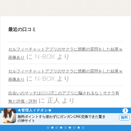
最近の口コミ
セルフィーチャットアプリのサクラに禁断の質問をした結果ｗ
に
N-BOX
より
画像あり
セルフィーチャットアプリのサクラに禁断の質問をした結果ｗ
に
N-BOX
より
画像あり
出会いのマッチはEDGE⁉︎このアプリに騙されるな｜サクラ有
に
正人
より
無と評価・評判
★管理人イチオシ★
【絶対見て！】ご近所・近場GPS出会いアプリ被害者続出！位
無料ポイントすら使わずにガンガンLINE交換できた驚き
の神サイト
に
正人
置情報出会い系アプリ即ハメやセフレに喝！！
☆ ★ ☆ ★ ☆ ★ ☆ ★ ☆