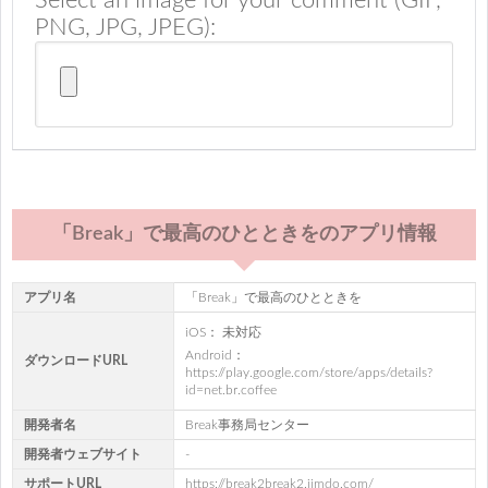
Select an image for your comment (GIF,
PNG, JPG, JPEG):
「Break」で最高のひとときをのアプリ情報
アプリ名
「Break」で最高のひとときを
iOS： 未対応
Android：
ダウンロードURL
https://play.google.com/store/apps/details?
id=net.br.coffee
開発者名
Break事務局センター
開発者ウェブサイト
-
サポートURL
https://break2break2.jimdo.com/