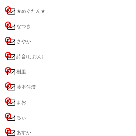
★めぐたん★
なつき
さやか
詩音(しおん)
樹里
藤本住澄
まお
ちぃ
あすか