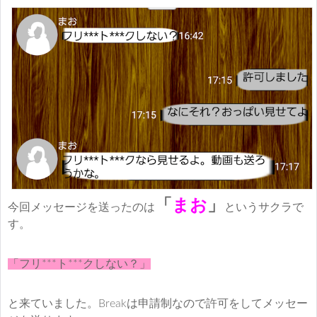
「
まお
」
今回メッセージを送ったのは
というサクラで
す。
「フリ***ト***クしない？」
と来ていました。Breakは申請制なので許可をしてメッセー