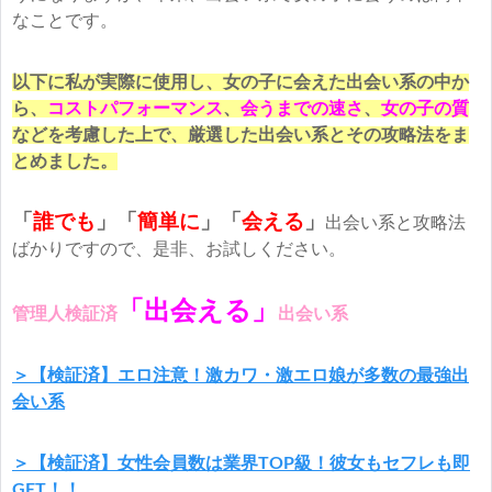
なことです。
以下に私が実際に使用し、女の子に会えた出会い系の中か
ら、
コストパフォーマンス
、
会うまでの速さ
、
女の子の質
などを考慮した上で、厳選した出会い系とその攻略法をま
とめました。
「
誰でも
」「
簡単に
」
「
会える
」
出会い系と攻略法
ばかりですので、是非、お試しください。
「出会える」
管理人検証済
出会い系
＞【検証済】エロ注意！激カワ・激エロ娘が多数の最強出
会い系
＞【検証済】女性会員数は業界TOP級！彼女もセフレも即
GET！！