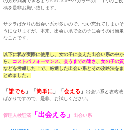
の方が判断できるようBaccarat〜バカラ〜の口コミのご投
稿を是非お願い致します。
サクラばかりの出会い系が多いので、つい忘れてしまいそ
うになりますが、本来、出会い系で女の子に会うのは簡単
なことです。
以下に私が実際に使用し、女の子に会えた出会い系の中か
ら、
コストパフォーマンス
、
会うまでの速さ
、
女の子の質
などを考慮した上で、厳選した出会い系とその攻略法をま
とめました。
「
誰でも
」「
簡単に
」
「
会える
」
出会い系と攻略法
ばかりですので、是非、お試しください。
「出会える」
管理人検証済
出会い系