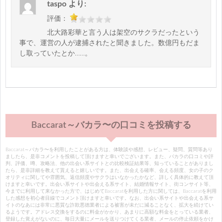
taspo
より:
評価：
北大路彩華と言う人は架空のサクラだったという
事で、運営の人が逮捕されたと聞きました。数億円もだま
し取っていたとか……。
Baccarat～バカラ〜の口コミを投稿する
Baccarat～バカラ〜を利用したことがある方は、体験談や感想、レビュー、疑問、質問等あり
ましたら、是非コメントを投稿して頂けますと幸いでございます。また、バカラの口コミや評
判、評価、噂、攻略法、他の出会い系サイトとの比較検証結果等、知っていることがありまし
たら、是非詳細を教えて貰えると嬉しいです。また、出会える確率、会える頻度、女の子のク
オリティに関してや雰囲気、返信頻度やサクラはいなかったかなど、詳しく具体的に教えて頂
けますと幸いです。出会い系サイトや出会える系サイト、結婚情報サイト、街コンサイト等、
今までに利用して来なかった方で、はじめてBaccaratを利用した方に関しては、Baccaratを利用
した感想を初心者目線でコメント頂けますと幸いです。なお、出会い系サイトや出会える系サ
イトのなあには非常に悪質な詐欺悪徳業者による被害が未だに減ることなく、拡大を続けてい
るようです。アドレス交換をするのに料金がかかり、あまりに高額な料金をとっている業者、
登録した覚えがないのに、毎日大量にメールを送りつけてくる業者、メールの停止依頼をかけ