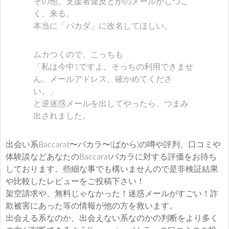
その他、支援者違反とかのメールがしつこ
く、来る。
本当に「バカダ」に改名してほしい。
ムカつくので、こっちも
「私は今中1ですよ。そっちの利用できませ
ん。メールアドレス、確かめてくださ
い。」
と逆迷惑メールを出してやったら、つまみ
出されました。
出会い系Baccarat〜バカラ〜(ばから)の噂や評判、口コミや
体験談などあなたのBaccaratバカラに対する評価をお待ち
しております。些細な事でも構いませんので是非検証結果
や比較したレビューをご投稿下さい！
架空請求や、無料じゃなかった！迷惑メールがすごい！詐
欺被害にあった等の情報が他の方を救います。
出会える系なのか、出会えない系なのかの判断をより多く