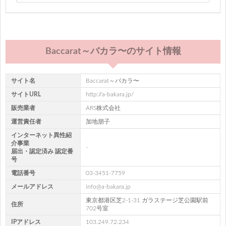
Baccarat～バカラ〜のサイト情報
サイト名
Baccarat～バカラ〜
サイトURL
http://a-bakara.jp/
販売業者
ARS株式会社
運営責任者
加地朋子
インターネット異性紹
介事業
-
届出・認定済み 認定番
号
電話番号
03-3451-7759
メールアドレス
info@a-bakara.jp
東京都港区芝2-1-31 ガラステージ芝公園駅前
住所
702号室
IPアドレス
103.249.72.234