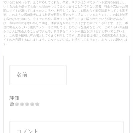
ているにも関わらず、全く対応してくれない業者、サクラばかりでポイント消費を目的とし、
いくらお金を使っても色々な理由をつけて全く出会うことができない業者、料金を支払った瞬
間にサイトが潰れてしまったところや、利用していないにも関わらず架空請求をしてくる業者
等、このような悪徳業者による被害が形態を変え今だに拡大しているようです。これ以上被害
を広げないためにも、今までに出会い系サイトを利用してきて騙されたという経験がある方
は、当時の状況を思い出して頂き、体験談を投稿して頂けますと幸いでございます。また、本
当に出会えるという優良コメント等に関しては、どのような連絡をとって、どのくらいの金額
をつかえば出会えることができた等、具体的なコメントや感想を頂けますと幸いでございま
す。この場を情報共有の場としてうまく利用して頂き、悪徳御者は排除して優良出会える系サ
イトのみ利用するにしましょう。みなさんのご協力お待ちしております。よろしくお願いしま
す。
評価