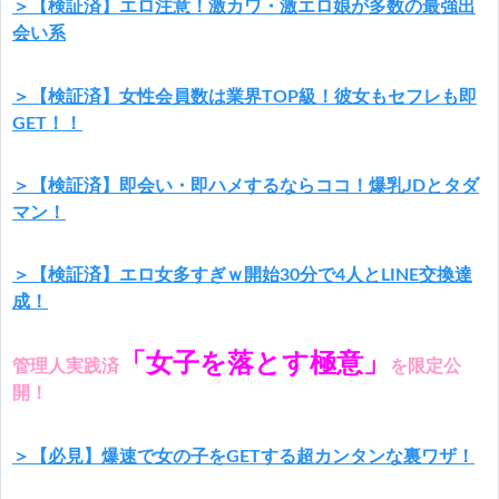
＞【検証済】エロ注意！激カワ・激エロ娘が多数の最強出
会い系
＞【検証済】女性会員数は業界TOP級！彼女もセフレも即
GET！！
＞【検証済】即会い・即ハメするならココ！爆乳JDとタダ
マン！
＞【検証済】エロ女多すぎｗ開始30分で4人とLINE交換達
成！
「女子を落とす極意」
管理人実践済
を限定公
開！
＞【必見】爆速で女の子をGETする超カンタンな裏ワザ！