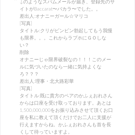
↓のようなスパムメールが届き、登録先のサ
イトがBaccarat〜バカラ〜でした。。
差出人:オナニーガール☆マリコ
[写真]
タイトル:クリがビンビン勃起してもう我慢
も限界。。。これからラブホにＧＯしな
い？
削除
オナニーじゃ限界破裂なの！！！このメー
ルに気づいたのなら一緒に気持よくな
ろ？？？
差出人:理事・北大路彩華
[写真]
タイトル:既に貴方のペアのかふぇおれさん
からは口座を受け取っております。あとは
1,500,000,000をお振り込みさせて頂くお口
座を私に教えて頂くだけでお二人に支援が
行えますからね。かふぇおれさんも首を長
くして待っていますよ。