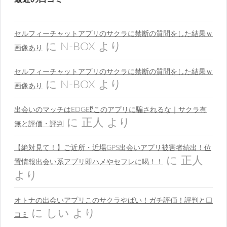
セルフィーチャットアプリのサクラに禁断の質問をした結果ｗ
に
N-BOX
より
画像あり
セルフィーチャットアプリのサクラに禁断の質問をした結果ｗ
に
N-BOX
より
画像あり
出会いのマッチはEDGE⁉︎このアプリに騙されるな｜サクラ有
に
正人
より
無と評価・評判
【絶対見て！】ご近所・近場GPS出会いアプリ被害者続出！位
に
正人
置情報出会い系アプリ即ハメやセフレに喝！！
より
オトナの出会いアプリこのサクラやばい！ガチ評価！評判と口
に
しい
より
コミ