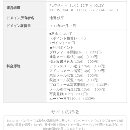
FLAT/RM M, BLK 2, 15/F, KINGLEY
運営組織
INDUSTRIAL BUILDING, 33 YIP KAN STREET
ドメイン所有者名
池田 鉄平
ドメイン取得日
2014年09月28日
■料金について
《ポイント換算レート》
1ポイント=10円
★利用ポイント
プロフィール閲覧[10pt] (100円)
通常メール送信[10pt] (100円)
掲示板書き込み[10pt] (100円)
料金形態
アドレスメール送信[10pt] (100円)
アドレスメール閲覧[10pt] (100円)
未読メール閲覧[10pt] (100円)
既読メール閲覧[10pt] (100円)
プロフィール写真閲覧[10pt] (100円)
メール添付写真閲覧[10pt] (100円)
写真登録[10pt] (100円)
ムービー再生[10pt] (100円)
サイトの特徴
Baccarat～バカラ〜では出会い系規制法に基づき、インターネットでのトラブルから18歳
未満の児童を保護するため、異性交際を目的とした一部のサービスを利用される場合、年
齢の確認が必要になるようです。