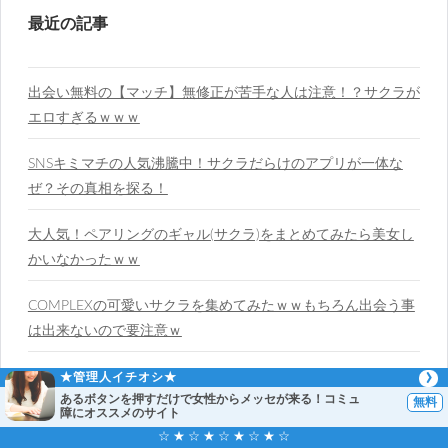
最近の記事
出会い無料の【マッチ】無修正が苦手な人は注意！？サクラが
エロすぎるｗｗｗ
SNSキミマチの人気沸騰中！サクラだらけのアプリが一体な
ぜ？その真相を探る！
大人気！ペアリングのギャル(サクラ)をまとめてみたら美女し
かいなかったｗｗ
COMPLEXの可愛いサクラを集めてみたｗｗもちろん出会う事
は出来ないので要注意ｗ
いいね！から厳選したサクラ(美女)をピックアップｗｗ出会い
★管理人イチオシ★
あるボタンを押すだけで女性からメッセが来る！コミュ
アプリの実態は？
障にオススメのサイト
☆ ★ ☆ ★ ☆ ★ ☆ ★ ☆
Feel Goodで出会いは不可能？モデル級の女の子はサクラだっ