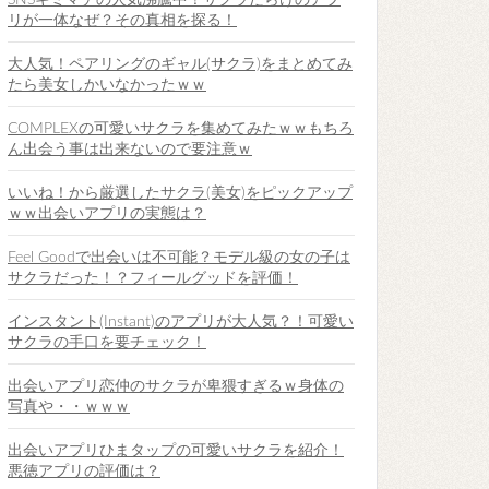
SNSキミマチの人気沸騰中！サクラだらけのアプ
リが一体なぜ？その真相を探る！
大人気！ペアリングのギャル(サクラ)をまとめてみ
たら美女しかいなかったｗｗ
COMPLEXの可愛いサクラを集めてみたｗｗもちろ
ん出会う事は出来ないので要注意ｗ
いいね！から厳選したサクラ(美女)をピックアップ
ｗｗ出会いアプリの実態は？
Feel Goodで出会いは不可能？モデル級の女の子は
サクラだった！？フィールグッドを評価！
インスタント(Instant)のアプリが大人気？！可愛い
サクラの手口を要チェック！
出会いアプリ恋仲のサクラが卑猥すぎるｗ身体の
写真や・・ｗｗｗ
出会いアプリひまタップの可愛いサクラを紹介！
悪徳アプリの評価は？