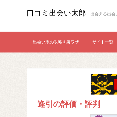
口コミ出会い太郎
出会える出会
出会い系の攻略＆裏ワザ
サイト一覧
逢引の評価・評判