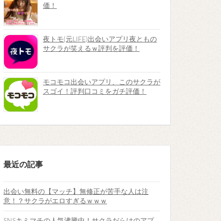
価！
夜トモ(元LIFE)出会いアプリ夜ともの
サクラが笑えるｗ評判を評価！
モコモコ出会いアプリ、このサクラが
スゴイ！評判口コミをガチ評価！
最近の記事
出会い無料の【マッチ】無修正が苦手な人は注
意！？サクラがエロすぎるｗｗｗ