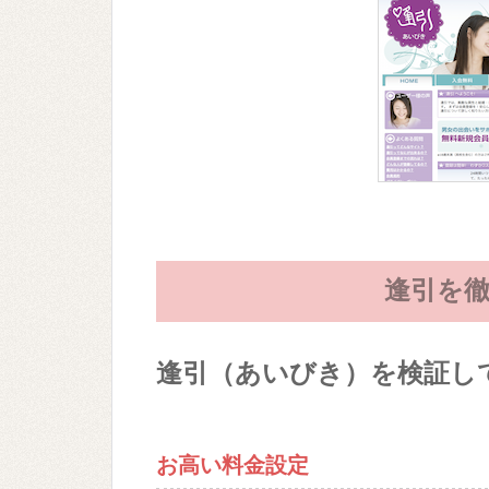
逢引を徹
逢引（あいびき）を検証し
お高い料金設定