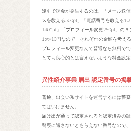
逢引で課金が発生するのは、「メール送信50
スを教える500pt」「電話番号を教える1
1400pt」「プロフィール変更250pt
1pt=10円なので、それぞれの金額を考
プロフィール変更なんて普通なら無料でで
とても良心的とは言えないような料金設定
異性紹介事業 届出 認定番号の掲
普通、出会い系サイトを運営するには警察
てはいけません。
届け出が通って認定されると認定済みの証
警察に通さないともらえない番号なので、