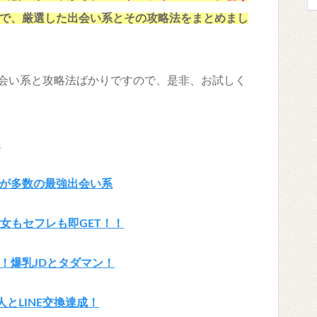
で、厳選した出会い系とその攻略法をまとめまし
会い系と攻略法ばかりですので、是非、お試しく
系
が多数の最強出会い系
女もセフレも即GET！！
！爆乳JDとタダマン！
とLINE交換達成！