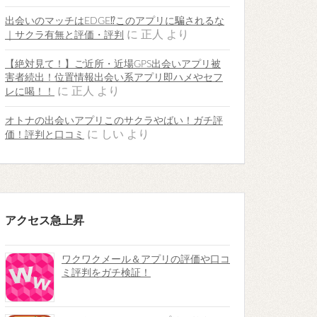
出会いのマッチはEDGE⁉︎このアプリに騙されるな
に
正人
より
｜サクラ有無と評価・評判
【絶対見て！】ご近所・近場GPS出会いアプリ被
害者続出！位置情報出会い系アプリ即ハメやセフ
に
正人
より
レに喝！！
オトナの出会いアプリこのサクラやばい！ガチ評
に
しい
より
価！評判と口コミ
アクセス急上昇
ワクワクメール＆アプリの評価や口コ
ミ評判をガチ検証！