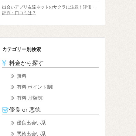
出会いアプリ友達ネットのサクラに注意！評価・
評判・口コミは？
カテゴリー別検索
料金から探す
無料
有料(ポイント制)
有料(月額制)
優良 or 悪徳
優良出会い系
悪徳出会い系