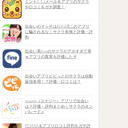
ミントC！Jメール＆アプリのサクラ
や口コミをガチ調査！
出会いのマッチはEDGE⁉︎このアプリ
に騙されるな｜サクラ有無と評価・評
判
出会い系fineのサクラがアホすぎて草
ｗアプリの真実を評価したぞ
出会いアプリビビっとのサクラは自動
返信多用！？評価・口コミは？
snazee（スナジー）アプリで出会い
は？評価・評判まとめ｜サクラのオン
パレードw
PCMAX＆アプリ口コミ評判をガチ評