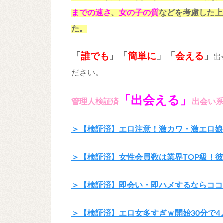
までの速さ
、
女の子の質
などを考慮した上
た。
「
誰でも
」「
簡単に
」
「
会える
」
出
ださい。
「出会える」
管理人検証済
出会い
＞【検証済】エロ注意！激カワ・激エロ娘
＞【検証済】女性会員数は業界TOP級！彼
＞【検証済】即会い・即ハメするならココ
＞【検証済】エロ女多すぎｗ開始30分で4人