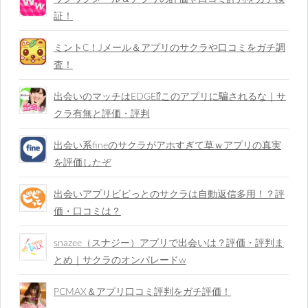
証！
ミントC！Jメール＆アプリのサクラや口コミをガチ調
査！
出会いのマッチはEDGE⁉︎このアプリに騙されるな｜サ
クラ有無と評価・評判
出会い系fineのサクラがアホすぎて草ｗアプリの真実
を評価したぞ
出会いアプリビビっとのサクラは自動返信多用！？評
価・口コミは？
snazee（スナジー）アプリで出会いは？評価・評判ま
とめ｜サクラのオンパレードw
PCMAX＆アプリ口コミ評判をガチ評価！