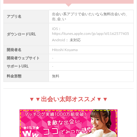
出会い系アプリで会いたいなら無料出会いの_
アプリ名
出_会_い
iOS：
https://itunes.apple.com/jp/app/id1162577405
ダウンロードURL
Android： 未対応
開発者名
Hitoshi Koyama
開発者ウェブサイト
-
サポートURL
-
料金形態
無料
▼▼出会い太郎オススメ▼▼