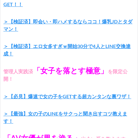
GET！！
＞【検証済】即会い・即ハメするならココ！爆乳JDとタダ
マン！
＞【検証済】エロ女多すぎｗ開始30分で4人とLINE交換達
成！
「女子を落とす極意」
管理人実践済
を限定公
開！
＞【必見】爆速で女の子をGETする超カンタンな裏ワザ！
＞【最強】女の子のLINEをサクっと聞き出すコツ教えま
す！