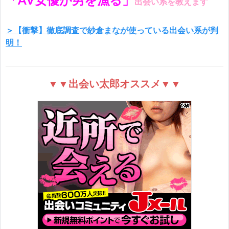
「AV女優が男を漁る」
出会い系を教えます
＞【衝撃】徹底調査で紗倉まなが使っている出会い系が判
明！
▼▼出会い太郎オススメ▼▼