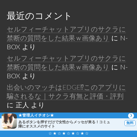
最近のコメント
セルフィーチャットアプリのサクラに
禁断の質問をした結果ｗ画像あり
に
N-
BOX
より
セルフィーチャットアプリのサクラに
禁断の質問をした結果ｗ画像あり
に
N-
BOX
より
出会いのマッチはEDGE⁉︎このアプリに
騙されるな｜サクラ有無と評価・評判
に
正人
より
【絶対見て！】ご近所・近場GPS出会い
★管理人イチオシ★
あるボタンを押すだけで女性からメッセが来る！コミュ
アプリ被害者続出！位置情報出会い系ア
障にオススメのサイト
プリ即ハメやセフレに喝！！
に
正人
よ
☆ ★ ☆ ★ ☆ ★ ☆ ★ ☆