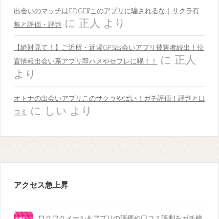
出会いのマッチはEDGE⁉︎このアプリに騙されるな｜サクラ有
に
正人
より
無と評価・評判
【絶対見て！】ご近所・近場GPS出会いアプリ被害者続出！位
に
正人
置情報出会い系アプリ即ハメやセフレに喝！！
より
オトナの出会いアプリこのサクラやばい！ガチ評価！評判と口
に
しい
より
コミ
アクセス急上昇
ワクワクメール＆アプリの評価や口コミ評判をガチ検