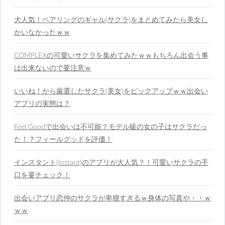
大人気！ペアリングのギャル(サクラ)をまとめてみたら美女し
かいなかったｗｗ
COMPLEXの可愛いサクラを集めてみたｗｗもちろん出会う事
は出来ないので要注意ｗ
いいね！から厳選したサクラ(美女)をピックアップｗｗ出会い
アプリの実態は？
Feel Goodで出会いは不可能？モデル級の女の子はサクラだっ
た！？フィールグッドを評価！
インスタント(Instant)のアプリが大人気？！可愛いサクラの手
口を要チェック！
出会いアプリ恋仲のサクラが卑猥すぎるｗ身体の写真や・・ｗ
ｗｗ