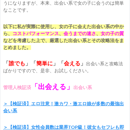
うになりますが、本来、出会い系で女の子に会うのは簡単
なことです。
以下に私が実際に使用し、女の子に会えた出会い系の中か
ら、
コストパフォーマンス
、
会うまでの速さ
、
女の子の質
などを考慮した上で、厳選した出会い系とその攻略法をま
とめました。
「
誰でも
」「
簡単に
」
「
会える
」
出会い系と攻略法
ばかりですので、是非、お試しください。
「出会える」
管理人検証済
出会い系
＞【検証済】エロ注意！激カワ・激エロ娘が多数の最強出
会い系
＞【検証済】女性会員数は業界TOP級！彼女もセフレも即