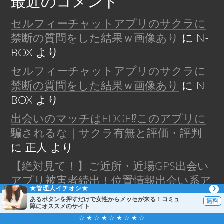
最近のコメント
セルフィーチャットアプリのサクラに
禁断の質問をした結果ｗ画像あり
に
N-
BOX
より
セルフィーチャットアプリのサクラに
禁断の質問をした結果ｗ画像あり
に
N-
BOX
より
出会いのマッチはEDGE⁉︎このアプリに
騙されるな｜サクラ有無と評価・評判
に
正人
より
【絶対見て！】ご近所・近場GPS出会い
アプリ被害者続出！位置情報出会い系ア
★管理人イチオシ★
プリ即ハメやセフレに喝！！
に
正人
よ
あるボタンを押すだけで女性からメッセが来る！コミュ
障にオススメのサイト
り
☆ ★ ☆ ★ ☆ ★ ☆ ★ ☆