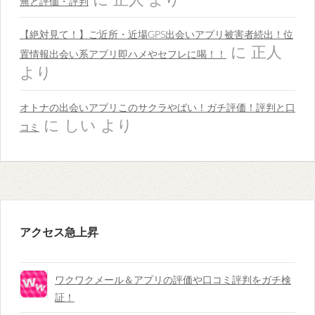
に
正人
より
無と評価・評判
【絶対見て！】ご近所・近場GPS出会いアプリ被害者続出！位
に
正人
置情報出会い系アプリ即ハメやセフレに喝！！
より
オトナの出会いアプリこのサクラやばい！ガチ評価！評判と口
に
しい
より
コミ
アクセス急上昇
ワクワクメール＆アプリの評価や口コミ評判をガチ検
証！