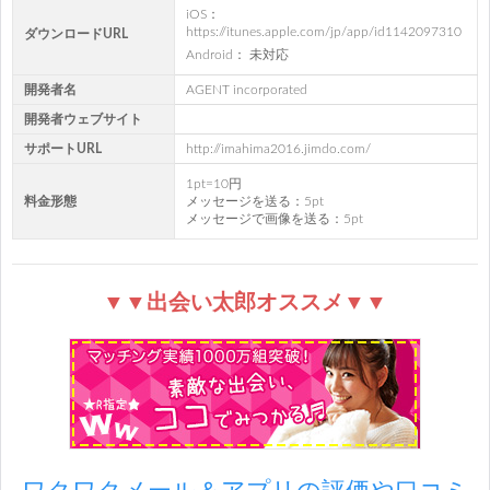
iOS：
https://itunes.apple.com/jp/app/id1142097310
ダウンロードURL
Android： 未対応
開発者名
AGENT incorporated
開発者ウェブサイト
サポートURL
http://imahima2016.jimdo.com/
1pt=10円
料金形態
メッセージを送る：5pt
メッセージで画像を送る：5pt
▼▼出会い太郎オススメ▼▼