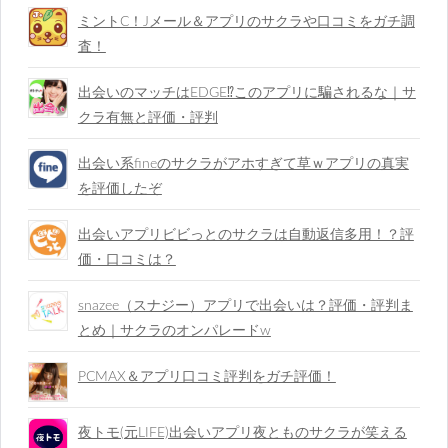
ミントC！Jメール＆アプリのサクラや口コミをガチ調
査！
出会いのマッチはEDGE⁉︎このアプリに騙されるな｜サ
クラ有無と評価・評判
出会い系fineのサクラがアホすぎて草ｗアプリの真実
を評価したぞ
出会いアプリビビっとのサクラは自動返信多用！？評
価・口コミは？
snazee（スナジー）アプリで出会いは？評価・評判ま
とめ｜サクラのオンパレードw
PCMAX＆アプリ口コミ評判をガチ評価！
夜トモ(元LIFE)出会いアプリ夜とものサクラが笑える