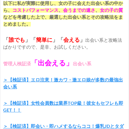
以下に私が実際に使用し、女の子に会えた出会い系の中か
ら、
コストパフォーマンス
、
会うまでの速さ
、
女の子の質
などを考慮した上で、厳選した出会い系とその攻略法をま
とめました。
「
誰でも
」「
簡単に
」
「
会える
」
出会い系と攻略法
ばかりですので、是非、お試しください。
「出会える」
管理人検証済
出会い系
＞【検証済】エロ注意！激カワ・激エロ娘が多数の最強出
会い系
＞【検証済】女性会員数は業界TOP級！彼女もセフレも即
GET！！
＞【検証済】即会い・即ハメするならココ！爆乳JDとタダ