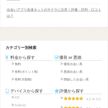
出会いアプリ友達ネットのサクラに注意！評価・評判・口コミ
は？
カテゴリー別検索
料金から探す
優良 or 悪徳
無料
優良出会い系
有料(ポイント制)
悪徳出会い系
有料(月額制)
閉鎖した出会い系
デバイスから探す
評価から探す
iOS
4.5 〜 5.0
Android