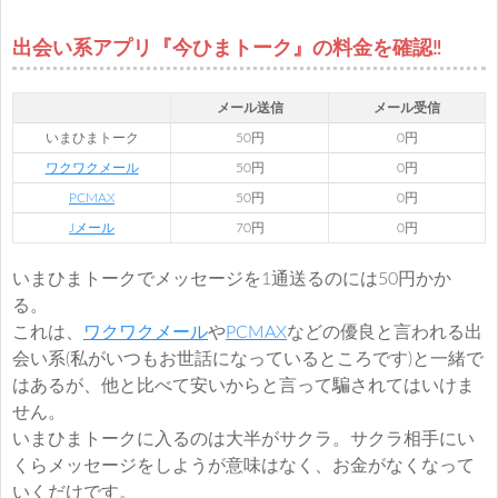
出会い系アプリ『今ひまトーク』の料金を確認‼︎
メール送信
メール受信
いまひまトーク
50円
0円
ワクワクメール
50円
0円
PCMAX
50円
0円
Jメール
70円
0円
いまひまトークでメッセージを1通送るのには50円かか
る。
これは、
ワクワクメール
や
PCMAX
などの優良と言われる出
会い系(私がいつもお世話になっているところです)と一緒で
はあるが、他と比べて安いからと言って騙されてはいけま
せん。
いまひまトークに入るのは大半がサクラ。サクラ相手にい
くらメッセージをしようが意味はなく、お金がなくなって
いくだけです。