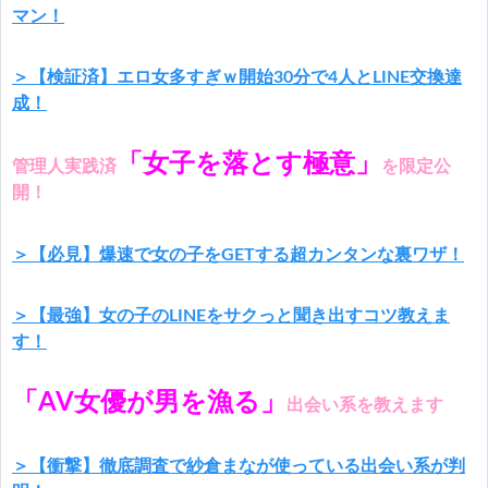
マン！
＞【検証済】エロ女多すぎｗ開始30分で4人とLINE交換達
成！
「女子を落とす極意」
管理人実践済
を限定公
開！
＞【必見】爆速で女の子をGETする超カンタンな裏ワザ！
＞【最強】女の子のLINEをサクっと聞き出すコツ教えま
す！
「AV女優が男を漁る」
出会い系を教えます
＞【衝撃】徹底調査で紗倉まなが使っている出会い系が判