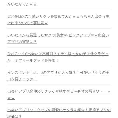
かいなかったｗｗ
COMPLEXの可愛いサクラを集めてみたｗｗもちろん出会う事
は出来ないので要注意ｗ
いいね！から厳選したサクラ(美女)をピックアップｗｗ出会い
アプリの実態は？
Feel Goodで出会いは不可能？モデル級の女の子はサクラだっ
た！？フィールグッドを評価！
インスタント(Instant)のアプリが大人気？！可愛いサクラの手
口を要チェック！
出会いアプリ恋仲のサクラが卑猥すぎるｗ身体の写真や・・ｗ
ｗｗ
出会いアプリひまタップの可愛いサクラを紹介！悪徳アプリの
評価は？