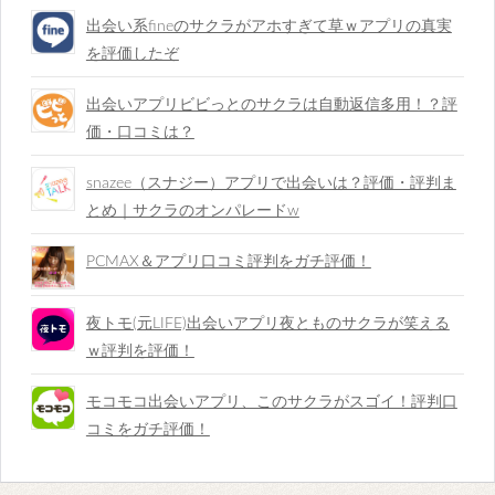
出会い系fineのサクラがアホすぎて草ｗアプリの真実
を評価したぞ
出会いアプリビビっとのサクラは自動返信多用！？評
価・口コミは？
snazee（スナジー）アプリで出会いは？評価・評判ま
とめ｜サクラのオンパレードw
PCMAX＆アプリ口コミ評判をガチ評価！
夜トモ(元LIFE)出会いアプリ夜とものサクラが笑える
ｗ評判を評価！
モコモコ出会いアプリ、このサクラがスゴイ！評判口
コミをガチ評価！