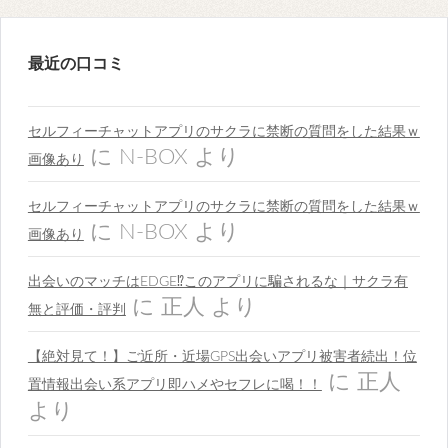
最近の口コミ
セルフィーチャットアプリのサクラに禁断の質問をした結果ｗ
に
N-BOX
より
画像あり
セルフィーチャットアプリのサクラに禁断の質問をした結果ｗ
に
N-BOX
より
画像あり
出会いのマッチはEDGE⁉︎このアプリに騙されるな｜サクラ有
に
正人
より
無と評価・評判
【絶対見て！】ご近所・近場GPS出会いアプリ被害者続出！位
に
正人
置情報出会い系アプリ即ハメやセフレに喝！！
より