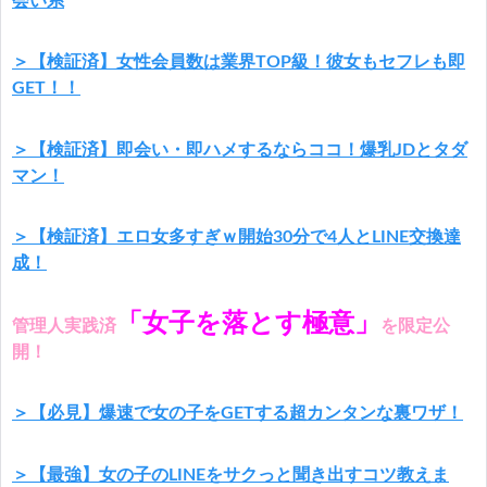
会い系
＞【検証済】女性会員数は業界TOP級！彼女もセフレも即
GET！！
＞【検証済】即会い・即ハメするならココ！爆乳JDとタダ
マン！
＞【検証済】エロ女多すぎｗ開始30分で4人とLINE交換達
成！
「女子を落とす極意」
管理人実践済
を限定公
開！
＞【必見】爆速で女の子をGETする超カンタンな裏ワザ！
＞【最強】女の子のLINEをサクっと聞き出すコツ教えま