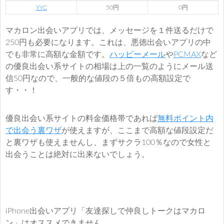
YYC
50円
0円
マカロン出会いアプリでは、メッセージを１件送るだけで
250円も必要になります。これは、悪徳出会いアプリの中
でも非常に高額な金額です。
ハッピーメール
や
PCMAX
など
の優良出会い系サイトの相場は上の一覧のようにメール送
信50円なので、一般的な値段の５倍もの高額設定で
す・・！
優良出会い系サイトの料金価格帯であれば
無料ポイント内
で出会う裏ワザ
が使えますが、ここまで高額な値段設定だ
と裏ワザも使えませんし、まずサクラ100％なので女性と
出会うことは絶対に出来ないでしょう。
iPhone出会いアプリ「友達探しで仲良しトークはマカロ
ン」はオススメできません。