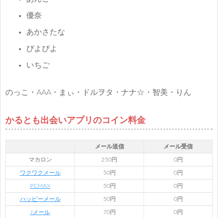
優奈
あかさたな
ぴよぴよ
いちご
のっこ・AAA・まぃ・ドルヲタ・ナナ☆・智美・りん
かるとも出会いアプリのコイン料金
メール送信
メール受信
マカロン
250円
0円
ワクワクメール
50円
0円
PCMAX
50円
0円
ハッピーメール
50円
0円
Jメール
70円
0円