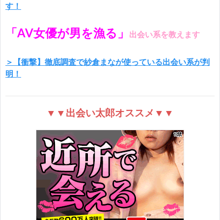
す！
「AV女優が男を漁る」
出会い系を教えます
＞【衝撃】徹底調査で紗倉まなが使っている出会い系が判
明！
▼▼出会い太郎オススメ▼▼