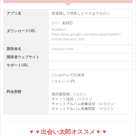
アプリ名
友達探しで仲良しトークはマカロン
iOS： 未対応
Android：
ダウンロードURL
https://play.google.com/store/apps/details?
id=net.macaron_info
開発者名
macaron.com
開発者ウェブサイト
サポートURL
GooglePlayでの決済
1コイン=10円
料金形態
掲示板投稿：0コイン
チャット送信：25コイン
チャットアルバム画像送信：60コイン
チャットアルバム画像閲覧：30コイン
▼▼出会い太郎オススメ▼▼