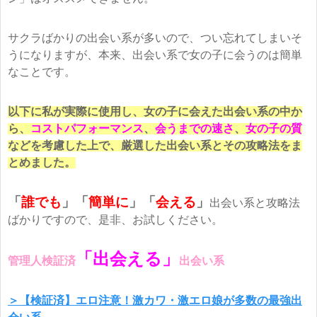
サクラばかりの出会い系が多いので、つい忘れてしまいそ
うになりますが、本来、出会い系で女の子に会うのは簡単
なことです。
以下に私が実際に使用し、女の子に会えた出会い系の中か
ら、
コストパフォーマンス
、
会うまでの速さ
、
女の子の質
などを考慮した上で、厳選した出会い系とその攻略法をま
とめました。
「
誰でも
」「
簡単に
」
「
会える
」
出会い系と攻略法
ばかりですので、是非、お試しください。
「出会える」
管理人検証済
出会い系
＞【検証済】エロ注意！激カワ・激エロ娘が多数の最強出