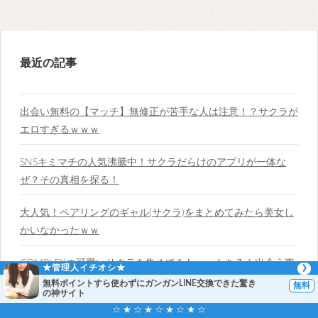
最近の記事
出会い無料の【マッチ】無修正が苦手な人は注意！？サクラが
エロすぎるｗｗｗ
SNSキミマチの人気沸騰中！サクラだらけのアプリが一体な
ぜ？その真相を探る！
大人気！ペアリングのギャル(サクラ)をまとめてみたら美女し
かいなかったｗｗ
COMPLEXの可愛いサクラを集めてみたｗｗもちろん出会う事
★管理人イチオシ★
は出来ないので要注意ｗ
無料ポイントすら使わずにガンガンLINE交換できた驚き
の神サイト
☆ ★ ☆ ★ ☆ ★ ☆ ★ ☆
いいね！から厳選したサクラ(美女)をピックアップｗｗ出会い