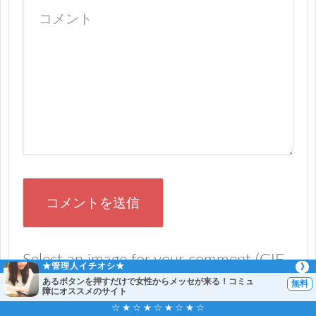
Select an image for your comment (GIF,
★管理人イチオシ★
PNG, JPG, JPEG):
あるボタンを押すだけで女性からメッセが来る！コミュ
障にオススメのサイト
☆ ★ ☆ ★ ☆ ★ ☆ ★ ☆