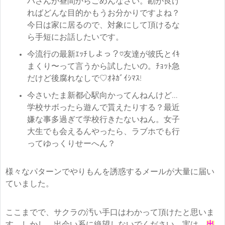
バさんが昼間からごめんなさい。勘が良け
ればどんな目的かもうお分かりですよね？
今日は家に居るので、対象にして頂けるな
ら手短にお話したいです。
今流行の最新ｴｯﾁしよっ？♡友達が彼氏とｲｷ
まくり〜って言うから試したいの。ﾁｮｯﾄ急
だけど後腐れなしで♡ｵﾈｶﾞｲｼﾏｽ!
今さいたま新都心駅向かってんねんけど…
学校サボったら遊んで貰えたりする？最近
嫌な事多過ぎて学校行きたないねん。女子
大生でも会えるんやったら、ラブホでも行
ってゆっくりせーへん？
様々なパターンでやりもんを誘惑するメールが大量に届い
ていました。
ここまでで、サクラの汚い手口はわかって頂けたと思いま
す。しかし、出会い系に絶望しないでください。実は、
出