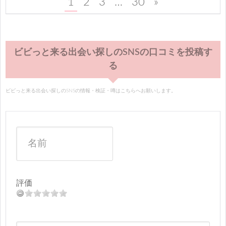
1
2
3
…
30
»
ビビっと来る出会い探しのSNSの口コミを投稿す
る
ビビっと来る出会い探しのSNSの情報・検証・噂はこちらへお願いします。
評価