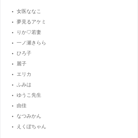
女医ななこ
夢見るアケミ
りか♡若妻
一ノ瀬きらら
ひろ子
麗子
エリカ
ふみは
ゆうこ先生
由佳
なつみかん
えくぼちゃん