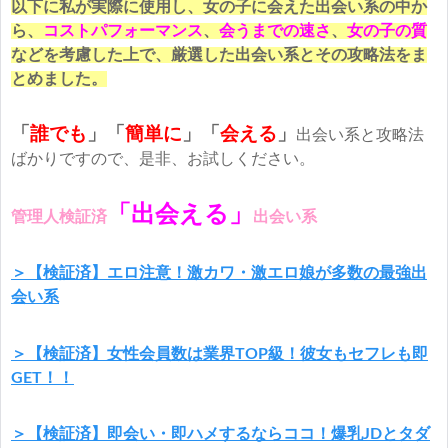
以下に私が実際に使用し、女の子に会えた出会い系の中か
ら、
コストパフォーマンス
、
会うまでの速さ
、
女の子の質
などを考慮した上で、厳選した出会い系とその攻略法をま
とめました。
「
誰でも
」「
簡単に
」
「
会える
」
出会い系と攻略法
ばかりですので、是非、お試しください。
「出会える」
管理人検証済
出会い系
＞【検証済】エロ注意！激カワ・激エロ娘が多数の最強出
会い系
＞【検証済】女性会員数は業界TOP級！彼女もセフレも即
GET！！
＞【検証済】即会い・即ハメするならココ！爆乳JDとタダ