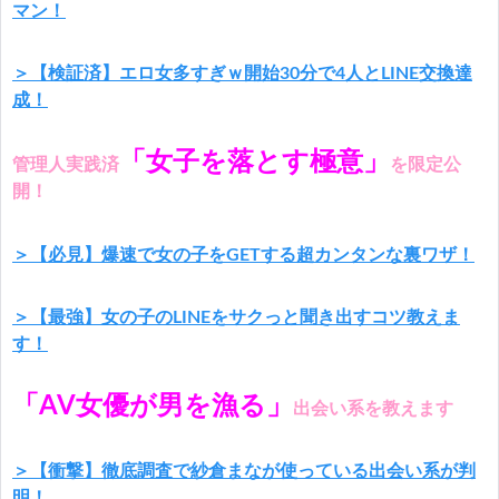
マン！
＞【検証済】エロ女多すぎｗ開始30分で4人とLINE交換達
成！
「女子を落とす極意」
管理人実践済
を限定公
開！
＞【必見】爆速で女の子をGETする超カンタンな裏ワザ！
＞【最強】女の子のLINEをサクっと聞き出すコツ教えま
す！
「AV女優が男を漁る」
出会い系を教えます
＞【衝撃】徹底調査で紗倉まなが使っている出会い系が判
明！