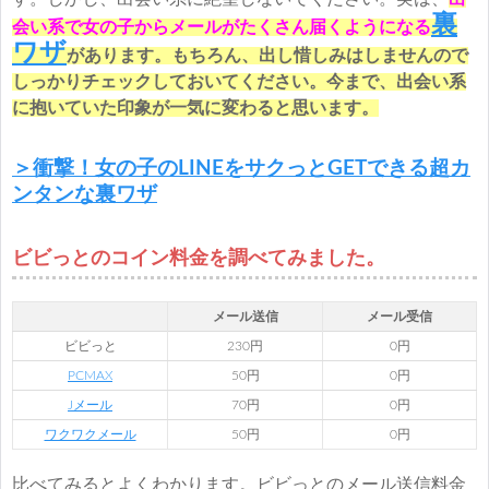
裏
会い系で女の子からメールがたくさん届くようになる
ワザ
があります。もちろん、出し惜しみはしませんので
しっかりチェックしておいてください。今まで、出会い系
に抱いていた印象が一気に変わると思います。
＞衝撃！女の子のLINEをサクっとGETできる超カ
ンタンな裏ワザ
ビビっとのコイン料金を調べてみました。
メール送信
メール受信
ビビっと
230円
0円
PCMAX
50円
0円
Jメール
70円
0円
ワクワクメール
50円
0円
比べてみるとよくわかります。ビビっとのメール送信料金