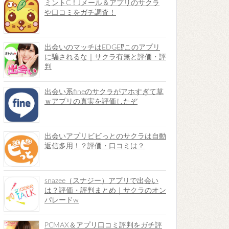
ミントC！Jメール＆アプリのサクラ
や口コミをガチ調査！
出会いのマッチはEDGE⁉︎このアプリ
に騙されるな｜サクラ有無と評価・評
判
出会い系fineのサクラがアホすぎて草
ｗアプリの真実を評価したぞ
出会いアプリビビっとのサクラは自動
返信多用！？評価・口コミは？
snazee（スナジー）アプリで出会い
は？評価・評判まとめ｜サクラのオン
パレードw
PCMAX＆アプリ口コミ評判をガチ評