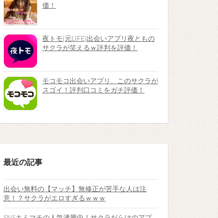
価！
夜トモ(元LIFE)出会いアプリ夜ともの
サクラが笑えるｗ評判を評価！
モコモコ出会いアプリ、このサクラが
スゴイ！評判口コミをガチ評価！
最近の記事
出会い無料の【マッチ】無修正が苦手な人は注
意！？サクラがエロすぎるｗｗｗ