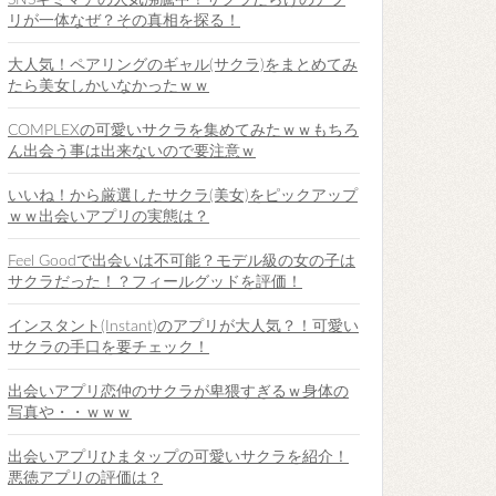
SNSキミマチの人気沸騰中！サクラだらけのアプ
リが一体なぜ？その真相を探る！
大人気！ペアリングのギャル(サクラ)をまとめてみ
たら美女しかいなかったｗｗ
COMPLEXの可愛いサクラを集めてみたｗｗもちろ
ん出会う事は出来ないので要注意ｗ
いいね！から厳選したサクラ(美女)をピックアップ
ｗｗ出会いアプリの実態は？
Feel Goodで出会いは不可能？モデル級の女の子は
サクラだった！？フィールグッドを評価！
インスタント(Instant)のアプリが大人気？！可愛い
サクラの手口を要チェック！
出会いアプリ恋仲のサクラが卑猥すぎるｗ身体の
写真や・・ｗｗｗ
出会いアプリひまタップの可愛いサクラを紹介！
悪徳アプリの評価は？