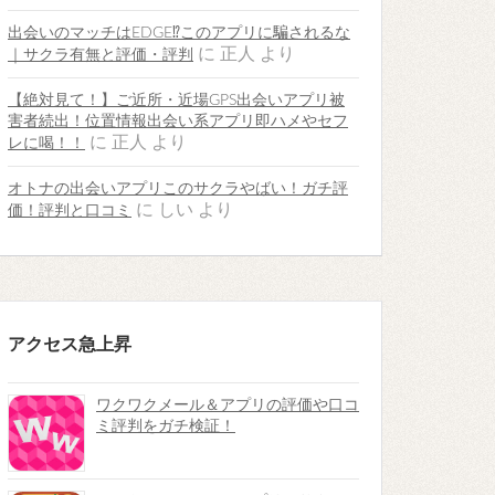
出会いのマッチはEDGE⁉︎このアプリに騙されるな
に
正人
より
｜サクラ有無と評価・評判
【絶対見て！】ご近所・近場GPS出会いアプリ被
害者続出！位置情報出会い系アプリ即ハメやセフ
に
正人
より
レに喝！！
オトナの出会いアプリこのサクラやばい！ガチ評
に
しい
より
価！評判と口コミ
アクセス急上昇
ワクワクメール＆アプリの評価や口コ
ミ評判をガチ検証！