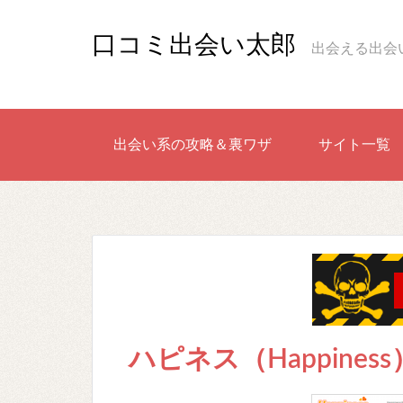
口コミ出会い太郎
出会える出会
出会い系の攻略＆裏ワザ
サイト一覧
ハピネス（Happine