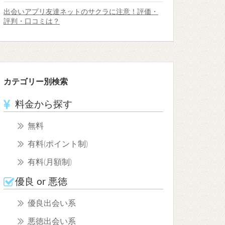
出会いアプリ友達ネットのサクラに注意！評価・
評判・口コミは？
カテゴリー別検索
料金から探す
無料
有料(ポイント制)
有料(月額制)
優良 or 悪徳
優良出会い系
悪徳出会い系