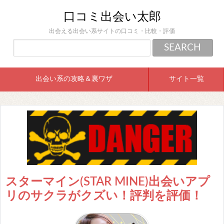
口コミ出会い太郎
出会える出会い系サイトの口コミ・比較・評価
出会い系の攻略＆裏ワザ
サイト一覧
スターマイン(STAR MINE)出会いアプ
リのサクラがクズい！評判を評価！