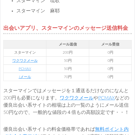
スターマイン 琉歌
スターマイン 麻耶
出会いアプリ、スターマインのメッセージ送信料金
メール送信
メール受信
スターマイン
200円
0円
ワクワクメール
50円
0円
PCMAX
50円
0円
Jメール
70円
0円
スターマインではメッセージを１通送るだけなのになんと
200円も必要になります。
ワクワクメール
や
PCMAX
などの
優良出会い系サイトの相場は上の一覧のようにメール送信
50円なので、一般的な値段の４倍もの高額設定です・・！
優良出会い系サイトの料金価格帯であれば
無料ポイント内