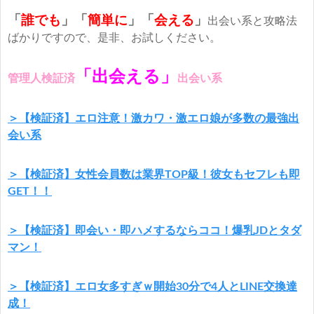
「
誰でも
」「
簡単に
」
「
会える
」
出会い系と攻略法
ばかりですので、是非、お試しください。
「出会える」
管理人検証済
出会い系
＞【検証済】エロ注意！激カワ・激エロ娘が多数の最強出
会い系
＞【検証済】女性会員数は業界TOP級！彼女もセフレも即
GET！！
＞【検証済】即会い・即ハメするならココ！爆乳JDとタダ
マン！
＞【検証済】エロ女多すぎｗ開始30分で4人とLINE交換達
成！