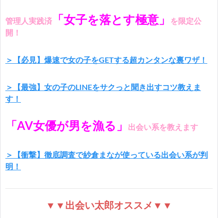
「女子を落とす極意」
管理人実践済
を限定公
開！
＞【必見】爆速で女の子をGETする超カンタンな裏ワザ！
＞【最強】女の子のLINEをサクっと聞き出すコツ教えま
す！
「AV女優が男を漁る」
出会い系を教えます
＞【衝撃】徹底調査で紗倉まなが使っている出会い系が判
明！
▼▼出会い太郎オススメ▼▼