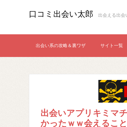
口コミ出会い太郎
出会える出会
出会い系の攻略＆裏ワザ
サイト一覧
出会いアプリキミマ
かったｗｗ会えるこ