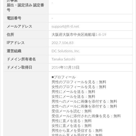
介事業
-
届出・認定済み 認定番
号
電話番号
-
メールアドレス
support@ft-tl.net
住所
大阪府大阪市中央区南船場1-8-19
IPアドレス
202.7.106.83
運営組織
DC Solutions, Inc.
ドメイン所有者名
Tanaka Satoshi
ドメイン取得日
2014年10月18日
■プロフィール
男性のプロフィールを見る：無料
女性のプロフィールを見る：無料
男性にメールを送る：無料
女性にメールを送る：無料
男性へのメールに画像を添付する：無料
女性へのメールに画像を添付する：無料
受信メールを読む：無料
受信メールに添付された画像を見る：無料
男性に直メを送る：無料
女性に直メを送る：無料
男性から直メを受信する：無料
女性から直メを受信する：無料