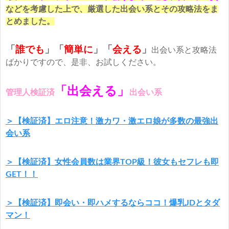
などを考慮した上で、厳選した出会い系とその攻略法をま
とめました。
「
誰でも
」「
簡単に
」
「
会える
」
出会い系と攻略法
ばかりですので、是非、お試しください。
「出会える」
管理人検証済
出会い系
＞【検証済】エロ注意！激カワ・激エロ娘が多数の最強出
会い系
＞【検証済】女性会員数は業界TOP級！彼女もセフレも即
GET！！
＞【検証済】即会い・即ハメするならココ！爆乳JDとタダ
マン！