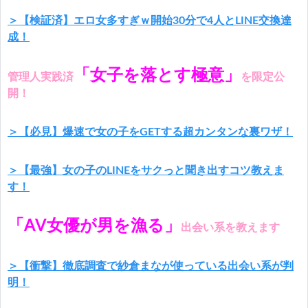
＞【検証済】エロ女多すぎｗ開始30分で4人とLINE交換達
成！
「女子を落とす極意」
管理人実践済
を限定公
開！
＞【必見】爆速で女の子をGETする超カンタンな裏ワザ！
＞【最強】女の子のLINEをサクっと聞き出すコツ教えま
す！
「AV女優が男を漁る」
出会い系を教えます
＞【衝撃】徹底調査で紗倉まなが使っている出会い系が判
明！