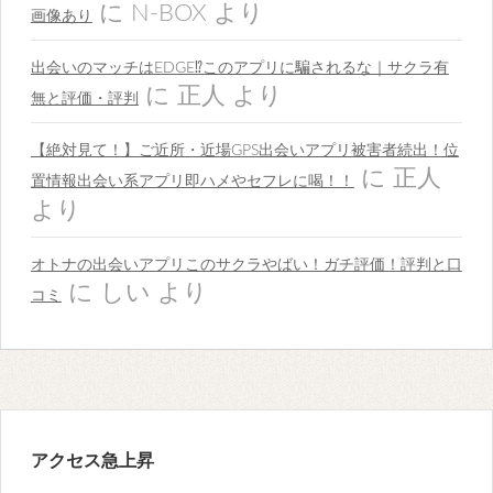
に
N-BOX
より
画像あり
出会いのマッチはEDGE⁉︎このアプリに騙されるな｜サクラ有
に
正人
より
無と評価・評判
【絶対見て！】ご近所・近場GPS出会いアプリ被害者続出！位
に
正人
置情報出会い系アプリ即ハメやセフレに喝！！
より
オトナの出会いアプリこのサクラやばい！ガチ評価！評判と口
に
しい
より
コミ
アクセス急上昇