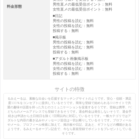
男性直メの最低受信ポイント：無料
料金形態
女性直メの最低受信ポイント：無料
■日記
男性の投稿を読む：無料
女性の投稿を読む：無料
投稿する：無料
■掲示板
男性の投稿を読む：無料
女性の投稿を読む：無料
投稿する：無料
■アダルト画像掲示板
男性の投稿を読む：無料
女性の投稿を読む：無料
投稿する：無料
サイトの特徴
るみえーるは、素敵な出会いを応援するマッチングサイトのようです。安心・信頼・満足
度100％をコンセプトに提供しているそうです。簡単な登録で始められるSNSサイトで共
通の趣味や話題を持った方とのコミュニケーションを促進するそうです。登録は携帯、PC
どちらのメールアドレスでも登録できるそうです。退会料金は発生しないそうで、退会手
続きは申請から土日祝日を除く7日間以内に対応しているそうです。一般カテゴリではア
ダルトな内容の書き込みやメッセージ送信は一切お断りしているそうです。プロフィール
やメール、プロフィール検索に加えて、掲示板や日記、足あと、ギフトなどの機能がある
ようです。るみえーるオープン記念で、今なら新規登録でポイントをプレゼントしている
そうです。