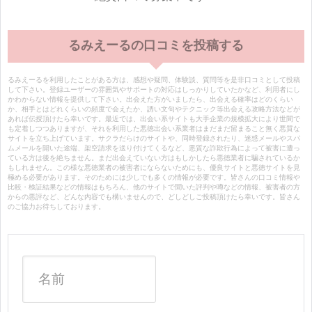
るみえーるの口コミを投稿する
るみえーるを利用したことがある方は、感想や疑問、体験談、質問等を是非口コミとして投稿
して下さい。登録ユーザーの雰囲気やサポートの対応はしっかりしていたかなど、利用者にし
かわからない情報を提供して下さい。出会えた方がいましたら、出会える確率はどのくらい
か、相手とはどれくらいの頻度で会えたか、誘い文句やテクニック等出会える攻略方法などが
あれば伝授頂けたら幸いです。最近では、出会い系サイトも大手企業の規模拡大により世間で
も定着しつつありますが、それを利用した悪徳出会い系業者はまだまだ留まること無く悪質な
サイトを立ち上げています。サクラだらけのサイトや、同時登録されたり、迷惑メールやスパ
ムメールを開いた途端、架空請求を送り付けてくるなど、悪質な詐欺行為によって被害に遭っ
ている方は後を絶ちません。まだ出会えていない方はもしかしたら悪徳業者に騙されているか
もしれません。この様な悪徳業者の被害者にならないためにも、優良サイトと悪徳サイトを見
極める必要があります。そのためには少しでも多くの情報が必要です。皆さんの口コミ情報や
比較・検証結果などの情報はもちろん、他のサイトで聞いた評判や噂などの情報、被害者の方
からの悪評など、どんな内容でも構いませんので、どしどしご投稿頂けたら幸いです。皆さん
のご協力お待ちしております。