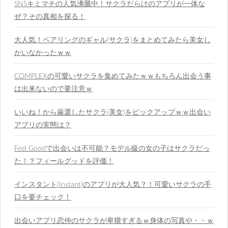
SNSキミマチの人気沸騰中！サクラだらけのアプリが一体な
ぜ？その真相を探る！
大人気！ペアリングのギャル(サクラ)をまとめてみたら美女し
かいなかったｗｗ
COMPLEXの可愛いサクラを集めてみたｗｗもちろん出会う事
は出来ないので要注意ｗ
いいね！から厳選したサクラ(美女)をピックアップｗｗ出会い
アプリの実態は？
Feel Goodで出会いは不可能？モデル級の女の子はサクラだっ
た！？フィールグッドを評価！
インスタント(Instant)のアプリが大人気？！可愛いサクラの手
口を要チェック！
出会いアプリ恋仲のサクラが卑猥すぎるｗ身体の写真や・・ｗ