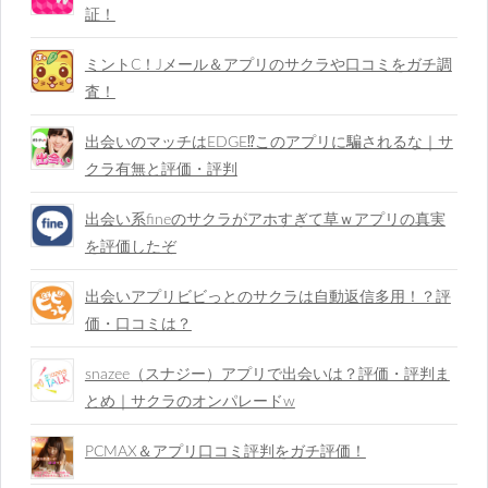
証！
ミントC！Jメール＆アプリのサクラや口コミをガチ調
査！
出会いのマッチはEDGE⁉︎このアプリに騙されるな｜サ
クラ有無と評価・評判
出会い系fineのサクラがアホすぎて草ｗアプリの真実
を評価したぞ
出会いアプリビビっとのサクラは自動返信多用！？評
価・口コミは？
snazee（スナジー）アプリで出会いは？評価・評判ま
とめ｜サクラのオンパレードw
PCMAX＆アプリ口コミ評判をガチ評価！