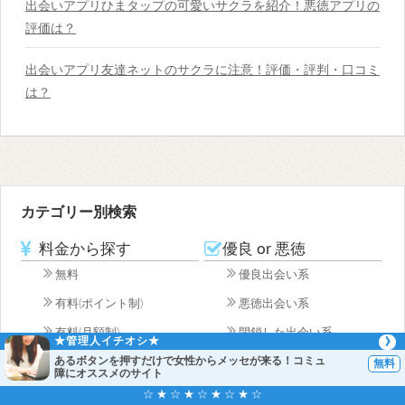
出会いアプリひまタップの可愛いサクラを紹介！悪徳アプリの
評価は？
出会いアプリ友達ネットのサクラに注意！評価・評判・口コミ
は？
カテゴリー別検索
料金から探す
優良 or 悪徳
無料
優良出会い系
有料(ポイント制)
悪徳出会い系
有料(月額制)
閉鎖した出会い系
★管理人イチオシ★
あるボタンを押すだけで女性からメッセが来る！コミュ
デバイスから探す
評価から探す
障にオススメのサイト
☆ ★ ☆ ★ ☆ ★ ☆ ★ ☆
iOS