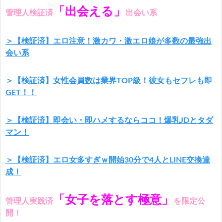
「出会える」
管理人検証済
出会い系
＞【検証済】エロ注意！激カワ・激エロ娘が多数の最強出
会い系
＞【検証済】女性会員数は業界TOP級！彼女もセフレも即
GET！！
＞【検証済】即会い・即ハメするならココ！爆乳JDとタダ
マン！
＞【検証済】エロ女多すぎｗ開始30分で4人とLINE交換達
成！
「女子を落とす極意」
管理人実践済
を限定公
開！