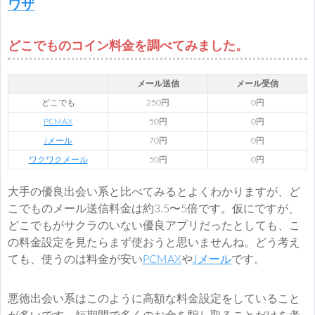
ワザ
どこでものコイン料金を調べてみました。
メール送信
メール受信
どこでも
250円
0円
PCMAX
50円
0円
Jメール
70円
0円
ワクワクメール
50円
0円
大手の優良出会い系と比べてみるとよくわかりますが、ど
こでものメール送信料金は約3.5〜5倍です。仮にですが、
どこでもがサクラのいない優良アプリだったとしても、こ
の料金設定を見たらまず使おうと思いませんね。どう考え
ても、使うのは料金が安い
PCMAX
や
Jメール
です。
悪徳出会い系はこのように高額な料金設定をしていること