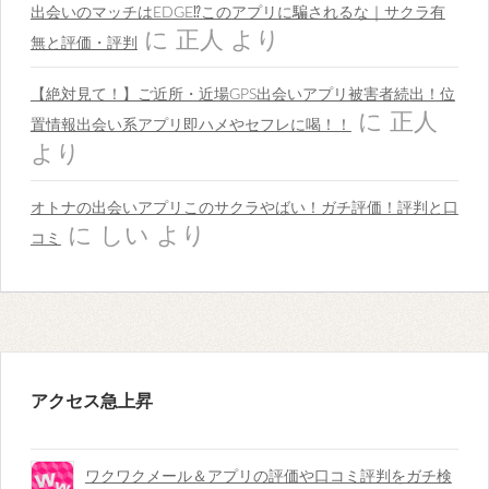
出会いのマッチはEDGE⁉︎このアプリに騙されるな｜サクラ有
に
正人
より
無と評価・評判
【絶対見て！】ご近所・近場GPS出会いアプリ被害者続出！位
に
正人
置情報出会い系アプリ即ハメやセフレに喝！！
より
オトナの出会いアプリこのサクラやばい！ガチ評価！評判と口
に
しい
より
コミ
アクセス急上昇
ワクワクメール＆アプリの評価や口コミ評判をガチ検