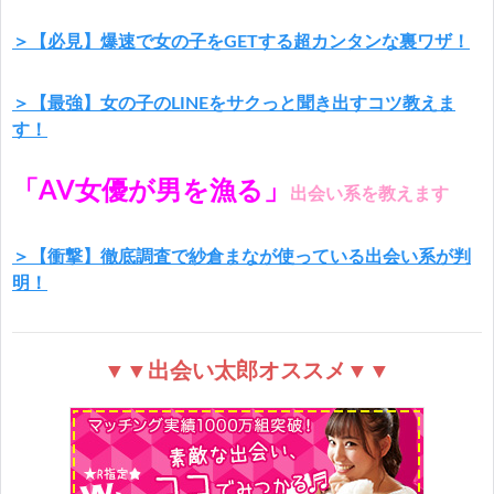
＞【必見】爆速で女の子をGETする超カンタンな裏ワザ！
＞【最強】女の子のLINEをサクっと聞き出すコツ教えま
す！
「AV女優が男を漁る」
出会い系を教えます
＞【衝撃】徹底調査で紗倉まなが使っている出会い系が判
明！
▼▼出会い太郎オススメ▼▼