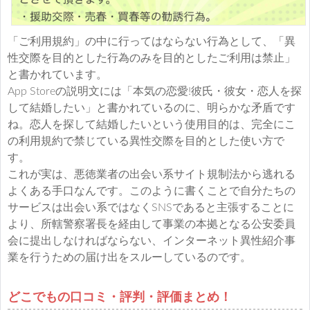
「ご利用規約」の中に行ってはならない行為として、「異
性交際を目的とした行為のみを目的としたご利用は禁止」
と書かれています。
App Storeの説明文には「本気の恋愛!彼氏・彼女・恋人を探
して結婚したい」と書かれているのに、明らかな矛盾です
ね。恋人を探して結婚したいという使用目的は、完全にこ
の利用規約で禁じている異性交際を目的とした使い方で
す。
これが実は、悪徳業者の出会い系サイト規制法から逃れる
よくある手口なんです。このように書くことで自分たちの
サービスは出会い系ではなくSNSであると主張することに
より、所轄警察署長を経由して事業の本拠となる公安委員
会に提出しなければならない、インターネット異性紹介事
業を行うための届け出をスルーしているのです。
どこでもの口コミ・評判・評価まとめ！