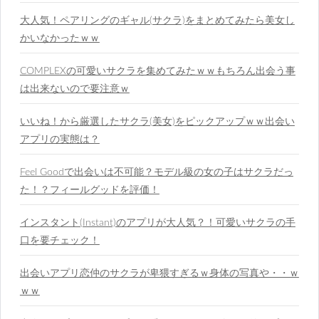
大人気！ペアリングのギャル(サクラ)をまとめてみたら美女し
かいなかったｗｗ
COMPLEXの可愛いサクラを集めてみたｗｗもちろん出会う事
は出来ないので要注意ｗ
いいね！から厳選したサクラ(美女)をピックアップｗｗ出会い
アプリの実態は？
Feel Goodで出会いは不可能？モデル級の女の子はサクラだっ
た！？フィールグッドを評価！
インスタント(Instant)のアプリが大人気？！可愛いサクラの手
口を要チェック！
出会いアプリ恋仲のサクラが卑猥すぎるｗ身体の写真や・・ｗ
ｗｗ