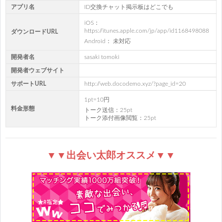
アプリ名
ID交換チャット掲示板はどこでも
iOS：
https://itunes.apple.com/jp/app/id1168498088
ダウンロードURL
Android： 未対応
開発者名
sasaki tomoki
開発者ウェブサイト
サポートURL
http://web.docodemo.xyz/?page_id=20
1pt=10円
料金形態
トーク送信：25pt
トーク添付画像閲覧：25pt
▼▼出会い太郎オススメ▼▼