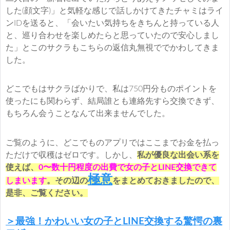
した(顔文字)」と気軽な感じで話しかけてきたチャミはライ
ンIDを送ると、「会いたい気持ちをきちんと持っている人
と、巡り合わせを楽しめたらと思っていたので安心しまし
た」とこのサクラもこちらの返信丸無視ででかわしてきま
した。
どこでもはサクラばかりで、私は750円分ものポイントを
使ったにも関わらず、結局誰とも連絡先すら交換できず、
もちろん会うことなんて出来ませんでした。
ご覧のように、どこでものアプリではここまでお金を払っ
ただけで収穫はゼロです。しかし、
私が優良な出会い系を
使えば、
0〜数十円程度の出費で女の子とLINE交換できて
極意
しまいます
。その辺の
をまとめておきましたので、
是非、ご覧ください。
＞最強！かわいい女の子とLINE交換する驚愕の裏