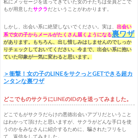
私にメッセージを送ってきていた女の子たちは全員どこで
もが用意した
サクラ
だということがわかります。
しかし、出会い系に絶望しないでください。実は、
出会い
裏ワザ
系で女の子からメールがたくさん届くようになる
があります。もちろん、出し惜しみはしませんのでしっか
りチェックしておいてください。今まで、出会い系に抱い
ていた印象が一気に変わると思います。
＞衝撃！女の子のLINEをサクっとGETできる超カ
ンタンな裏ワザ
どこでものサクラにLINEのIDのを送ってみました。
どこでもがサクラだらけの悪徳出会いアプリだということ
はわかって頂けたと思いますが、サクラがどんな手口を使
うのかをみなさんに紹介するために、騙されたフリをし
て、返信をしてみました。