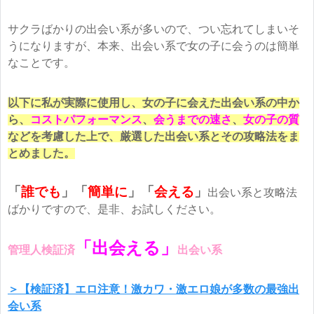
サクラばかりの出会い系が多いので、つい忘れてしまいそ
うになりますが、本来、出会い系で女の子に会うのは簡単
なことです。
以下に私が実際に使用し、女の子に会えた出会い系の中か
ら、
コストパフォーマンス
、
会うまでの速さ
、
女の子の質
などを考慮した上で、厳選した出会い系とその攻略法をま
とめました。
「
誰でも
」「
簡単に
」
「
会える
」
出会い系と攻略法
ばかりですので、是非、お試しください。
「出会える」
管理人検証済
出会い系
＞【検証済】エロ注意！激カワ・激エロ娘が多数の最強出
会い系