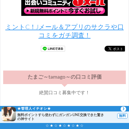
ミントC！Jメール＆アプリのサクラや口
コミをガチ調査！
たまご～tamago～の口コミ評価
絶賛口コミ募集中です！
★管理人イチオシ★
たまご～tamago～の口コミを投稿する
無料ポイントすら使わずにガンガンLINE交換できた驚き
の神サイト
☆ ★ ☆ ★ ☆ ★ ☆ ★ ☆
たまご～tamago～の評価・評判・口コミ・サクラの情報・検証・噂はこちらへお願いします。