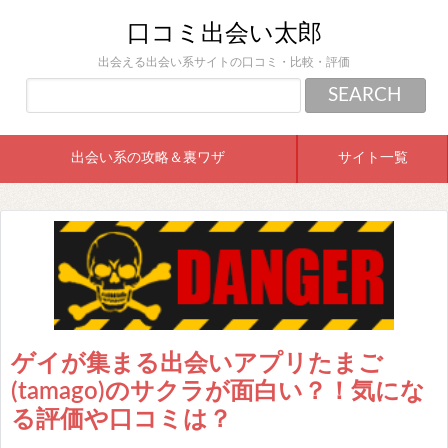
口コミ出会い太郎
出会える出会い系サイトの口コミ・比較・評価
出会い系の攻略＆裏ワザ
サイト一覧
ゲイが集まる出会いアプリたまご
(tamago)のサクラが面白い？！気にな
る評価や口コミは？