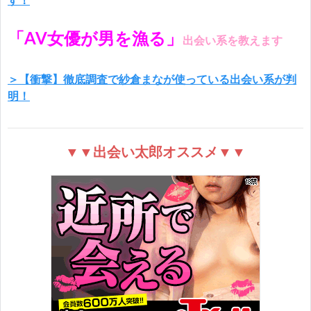
す！
「AV女優が男を漁る」
出会い系を教えます
＞【衝撃】徹底調査で紗倉まなが使っている出会い系が判
明！
▼▼出会い太郎オススメ▼▼