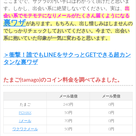
ここまでで、サクラの汚い手口はわかって頂けたと思いま
す。しかし、出会い系に絶望しないでください。実は、
出
会い系でモテモテになりメールがたくさん届くようになる
裏ワザ
があります。もちろん、出し惜しみはしませんの
でしっかりチェックしておいてください。今まで、出会い
系に抱いていた印象が一気に変わると思います。
＞衝撃！誰でもLINEをサクっとGETできる超カン
タンな裏ワザ
たまご(tamago)のコイン料金を調べてみました。
メール送信
メール受信
たまご
240円
0円
PCMAX
50円
0円
Jメール
70円
0円
ワクワクメール
50円
0円