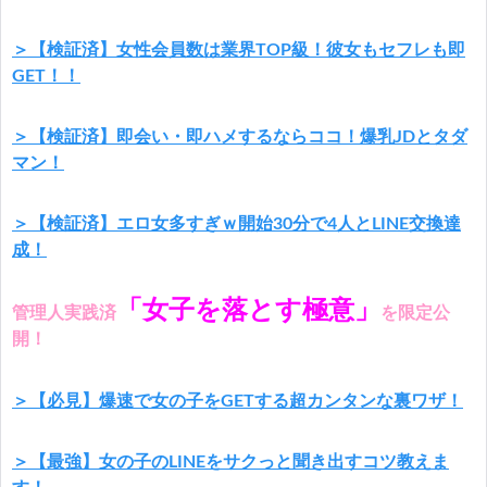
＞【検証済】女性会員数は業界TOP級！彼女もセフレも即
GET！！
＞【検証済】即会い・即ハメするならココ！爆乳JDとタダ
マン！
＞【検証済】エロ女多すぎｗ開始30分で4人とLINE交換達
成！
「女子を落とす極意」
管理人実践済
を限定公
開！
＞【必見】爆速で女の子をGETする超カンタンな裏ワザ！
＞【最強】女の子のLINEをサクっと聞き出すコツ教えま