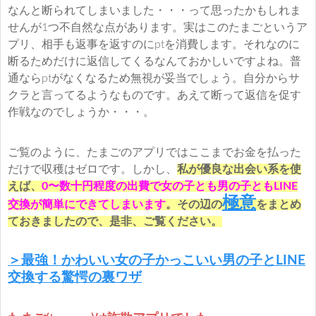
なんと断られてしまいました・・・って思ったかもしれま
せんが1つ不自然な点があります。実はこのたまごというア
プリ、相手も返事を返すのにptを消費します。それなのに
断るためだけに返信してくるなんておかしいですよね。普
通ならptがなくなるため無視が妥当でしょう。自分からサ
クラと言ってるようなものです。あえて断って返信を促す
作戦なのでしょうか・・・。
ご覧のように、たまごのアプリではここまでお金を払った
だけで収穫はゼロです。しかし、
私が優良な出会い系を使
えば、
0〜数十円程度の出費で女の子とも男の子ともLINE
極意
交換が簡単にできてしまいます
。その辺の
をまとめ
ておきましたので、是非、ご覧ください。
＞最強！かわいい女の子かっこいい男の子とLINE
交換する驚愕の裏ワザ